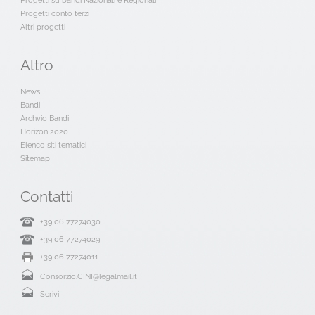
Progetti su bandi Nazionali e Regionali
Progetti conto terzi
Altri progetti
Altro
News
Bandi
Archvio Bandi
Horizon 2020
Elenco siti tematici
Sitemap
Contatti
+39 06 77274030
+39 06 77274029
+39 06 77274011
Consorzio.CINI@legalmail.it
Scrivi