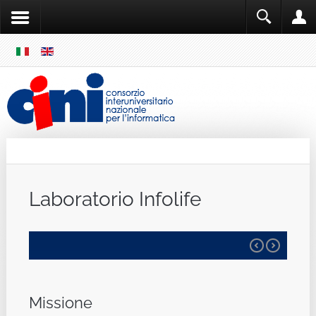
SKIP
MENU
Cini
Single Sign ON
Laboratorio Infolife
Missione