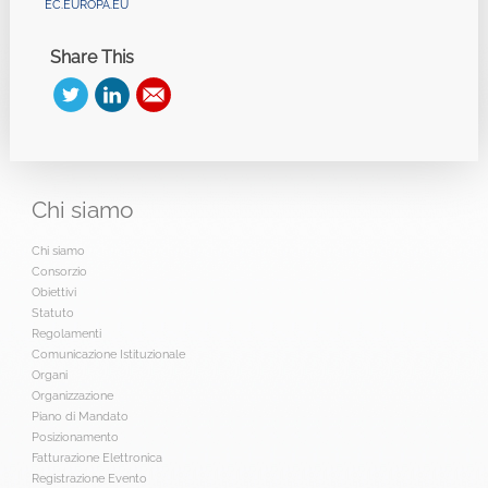
EC.EUROPA.EU
Share This
Chi
siamo
Chi siamo
Consorzio
Obiettivi
Statuto
Regolamenti
Comunicazione Istituzionale
Organi
Organizzazione
Piano di Mandato
Posizionamento
Fatturazione Elettronica
Registrazione Evento