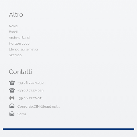
Altro
News
Bandi
Archvio Bandi
Horizon 2020
Elenco siti tematici
Sitemap
Contatti
+39 06 77274030
+39 06 77274029
+39 06 77274011
Consorzio.CINI@legalmail.it
Scrivi