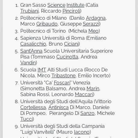
Gran Sasso
Science
Institute
(Catia
Trubiani
, Riccardo
Pinciroli
)
Politecnico di Milano (Danilo
Ardagna
,
Marco
Gribaudo
, Giuseppe
Serazzi
)
Politecnico di Torino (Michela
Meo
)
Sapienza Università di Roma (Emiliano
Casalicchio
, Bruno
Ciciani
)
Sant’Anna
Scuola Universitaria Superiore
Pisa (Tommaso
Cucinotta
, Andrea
Vandin
)
Scuola
IMT
Alti Studi Lucca (Rocco De
Nicola, Mirco
Tribastone
, Emilio Incerto)
Università "Ca'
Foscari
" Venezia
(Simonetta Balsamo, Andrea
Marin
,
Sabina Rossi, Leonardo
Maccari
)
Università degli Studi dell'Aquila (Vittorio
Cortellessa
,
Antinisca
Di Marco, Daniele
Di Pompeo, Pierangelo Di
Sanzo
, Michele
Tucci
)
Università degli Studi della Campania
"Luigi Vanvitelli" (Mauro
Iacono
)