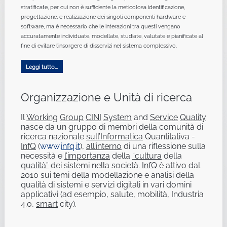
stratificate, per cui non è sufficiente la meticolosa identificazione,
progettazione, e realizzazione dei singoli componenti hardware e
software, ma è necessario che le interazioni tra questi vengano
accuratamente individuate, modellate, studiate, valutate e pianificate al
fine di evitare l’insorgere di disservizi nel sistema complessivo.
Leggi tutto...
Organizzazione e Unità di ricerca
Il
Working
Group
CINI
System
and
Service
Quality
nasce da un gruppo di membri della comunità di
ricerca nazionale
sull’Informatica
Quantitativa -
InfQ
(
www.
infq
.
it
),
all’interno
di una riflessione sulla
necessità e
l’importanza
della
“cultura
della
qualità”
dei sistemi nella società.
InfQ
è attivo dal
2010 sui temi della modellazione e analisi della
qualità di sistemi e servizi digitali in vari domini
applicativi (ad esempio, salute, mobilità, Industria
4.0,
smart
city).