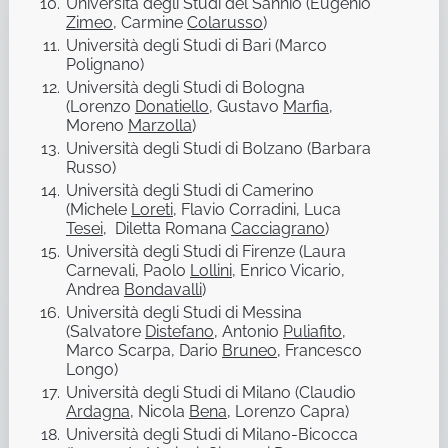
Università degli Studi del Sannio (Eugenio
Zimeo
, Carmine
Colarusso
)
Università degli Studi di Bari (Marco
Polignano)
Università degli Studi di Bologna
(Lorenzo
Donatiello
, Gustavo
Marfia
,
Moreno
Marzolla
)
Università degli Studi di Bolzano (Barbara
Russo)
Università degli Studi di Camerino
(Michele
Loreti
, Flavio Corradini, Luca
Tesei
, Diletta Romana
Cacciagrano
)
Università degli Studi di Firenze (Laura
Carnevali, Paolo
Lollini
, Enrico Vicario,
Andrea
Bondavalli
)
Università degli Studi di Messina
(Salvatore
Distefano
, Antonio
Puliafito
,
Marco Scarpa, Dario
Bruneo
, Francesco
Longo)
Università degli Studi di Milano (Claudio
Ardagna
, Nicola
Bena
, Lorenzo Capra)
Università degli Studi di Milano-Bicocca