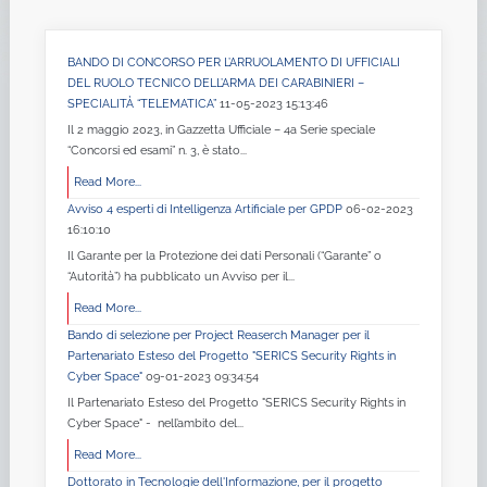
BANDO DI CONCORSO PER L’ARRUOLAMENTO DI UFFICIALI
DEL RUOLO TECNICO DELL’ARMA DEI CARABINIERI –
SPECIALITÀ “TELEMATICA”
11-05-2023 15:13:46
Il 2 maggio 2023, in Gazzetta Ufficiale – 4a Serie speciale
“Concorsi ed esami” n. 3, è stato...
Read More...
Avviso 4 esperti di Intelligenza Artificiale per GPDP
06-02-2023
16:10:10
Il Garante per la Protezione dei dati Personali (“Garante” o
“Autorità”) ha pubblicato un Avviso per il...
Read More...
Bando di selezione per Project Reaserch Manager per il
Partenariato Esteso del Progetto "SERICS Security Rights in
Cyber Space"
09-01-2023 09:34:54
Il Partenariato Esteso del Progetto "SERICS Security Rights in
Cyber Space" - nell’ambito del...
Read More...
Dottorato in Tecnologie dell'Informazione, per il progetto