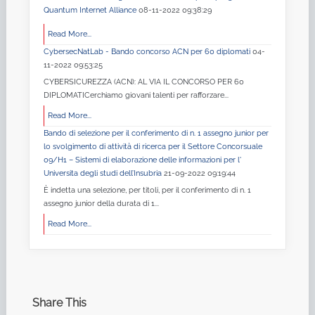
Quantum Internet Alliance
08-11-2022 09:38:29
Read More...
CybersecNatLab - Bando concorso ACN per 60 diplomati
04-
11-2022 09:53:25
CYBERSICUREZZA (ACN): AL VIA IL CONCORSO PER 60
DIPLOMATICerchiamo giovani talenti per rafforzare...
Read More...
Bando di selezione per il conferimento di n. 1 assegno junior per
lo svolgimento di attività di ricerca per il Settore Concorsuale
09/H1 – Sistemi di elaborazione delle informazioni per l'
Universita degli studi dell’Insubria
21-09-2022 09:19:44
È indetta una selezione, per titoli, per il conferimento di n. 1
assegno junior della durata di 1...
Read More...
Share This