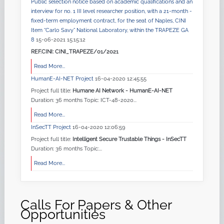
Public selection notice based on academic qualifications and an
interview for no. 1 III level researcher position, with a 21-month -
fixed-term employment contract, for the seat of Naples, CINI
Item “Carlo Savy” National Laboratory, within the TRAPEZE GA
8
15-06-2021 15:15:12
REF.CINI: CINI_TRAPEZE/01/2021
Read More...
HumanE-AI-NET Project
16-04-2020 12:45:55
Project full title:
Humane AI Network - HumanE-AI-NET
Duration: 36 months Topic: ICT-48-2020...
Read More...
InSecTT Project
16-04-2020 12:06:59
Project full title:
Intelligent Secure Trustable Things - InSecTT
Duration: 36 months Topic:...
Read More...
Calls For Papers & Other
Opportunities