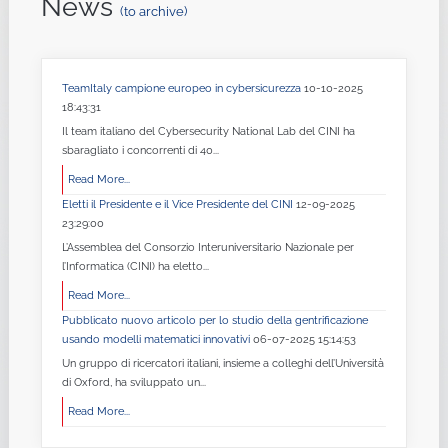
News
(to archive)
TeamItaly campione europeo in cybersicurezza
10-10-2025
18:43:31
Il team italiano del Cybersecurity National Lab del CINI ha
sbaragliato i concorrenti di 40...
Read More...
Eletti il Presidente e il Vice Presidente del CINI
12-09-2025
23:29:00
L’Assemblea del Consorzio Interuniversitario Nazionale per
l’Informatica (CINI) ha eletto...
Read More...
Pubblicato nuovo articolo per lo studio della gentrificazione
usando modelli matematici innovativi
06-07-2025 15:14:53
Un gruppo di ricercatori italiani, insieme a colleghi dell’Università
di Oxford, ha sviluppato un...
Read More...