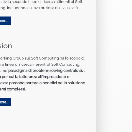
ttività secondo linee di ricerca attinenti al Soft
g, includendo, senza pretesa di esaustività:
re...
sion
Working Group sul Soft Computing ha lo scopo di
re linee di ricerca inerenti al Soft Computing,
come
paradigma di problem-solving centrato sul
o per cui la tolleranza all’imprecisione e
rtezza possono portare a benefici nella soluzione
lemi complessi
.
re...