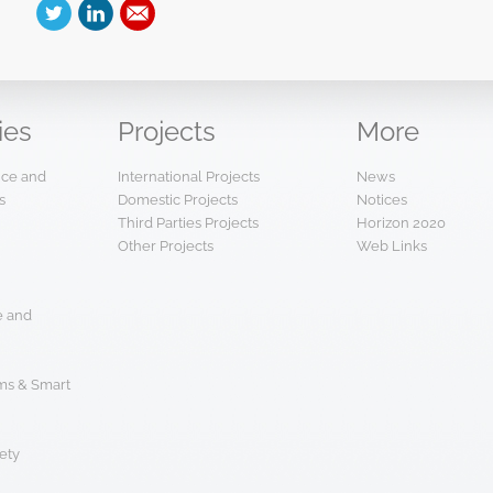
ies
Projects
More
ence and
International Projects
News
s
Domestic Projects
Notices
Third Parties Projects
Horizon 2020
Other Projects
Web Links
e and
s & Smart
ety