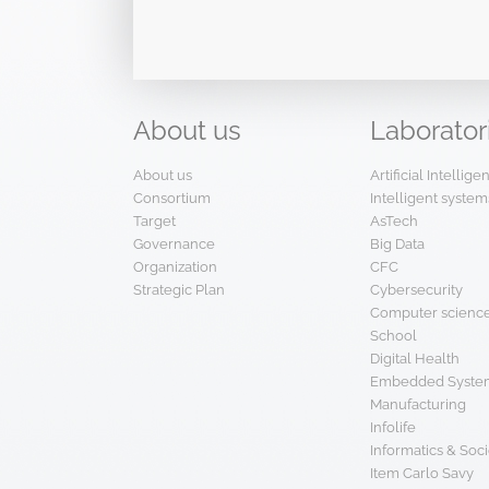
About
us
Laborator
About us
Artificial Intellig
Consortium
Intelligent system
Target
AsTech
Governance
Big Data
Organization
CFC
Strategic Plan
Cybersecurity
Computer scienc
School
Digital Health
Embedded System
Manufacturing
Infolife
Informatics & Soci
Item Carlo Savy