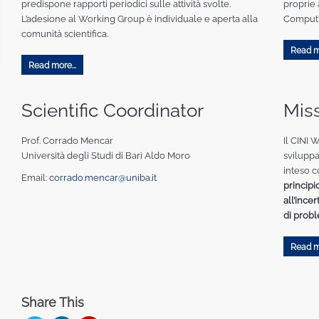
predispone rapporti periodici sulle attività svolte.
proprie a
L’adesione al Working Group è individuale e aperta alla
Computin
comunità scientifica.
Read mo
Read more...
Scientific Coordinator
Mis
Prof. Corrado Mencar
Il CINI 
Università degli Studi di Bari Aldo Moro
sviluppa
inteso 
Email:
corrado.mencar@uniba.it
principi
all’ince
di prob
Read mo
Share This