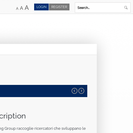
A
LOGIN
REGISTER
A
A
ription
ng Group raccoglie ricercatori che sviluppano le