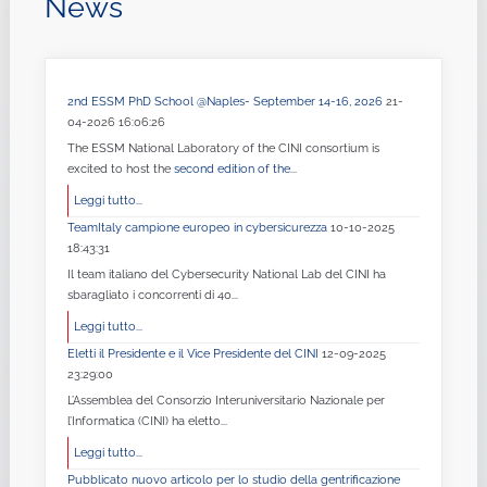
News
2nd ESSM PhD School @Naples- September 14-16, 2026
21-
04-2026 16:06:26
The ESSM National Laboratory of the CINI consortium is
excited to host the
second edition of the
...
Leggi tutto...
TeamItaly campione europeo in cybersicurezza
10-10-2025
18:43:31
Il team italiano del Cybersecurity National Lab del CINI ha
sbaragliato i concorrenti di 40...
Leggi tutto...
Eletti il Presidente e il Vice Presidente del CINI
12-09-2025
23:29:00
L’Assemblea del Consorzio Interuniversitario Nazionale per
l’Informatica (CINI) ha eletto...
Leggi tutto...
Pubblicato nuovo articolo per lo studio della gentrificazione