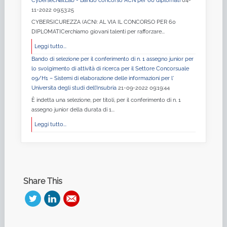
CybersecNatLab - Bando concorso ACN per 60 diplomati
04-
11-2022 09:53:25
CYBERSICUREZZA (ACN): AL VIA IL CONCORSO PER 60
DIPLOMATICerchiamo giovani talenti per rafforzare...
Leggi tutto...
Bando di selezione per il conferimento di n. 1 assegno junior per
lo svolgimento di attività di ricerca per il Settore Concorsuale
09/H1 – Sistemi di elaborazione delle informazioni per l'
Universita degli studi dell’Insubria
21-09-2022 09:19:44
È indetta una selezione, per titoli, per il conferimento di n. 1
assegno junior della durata di 1...
Leggi tutto...
Share This