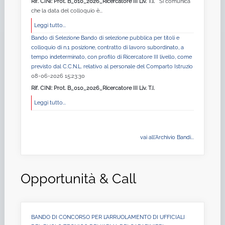
Rif. CINI: Prot. B_010_2026_Ricercatore III Liv. T.I.
Si comunica
che la data del colloquio è...
Leggi tutto...
Bando di Selezione Bando di selezione pubblica per titoli e
colloquio di n.1 posizione, contratto di lavoro subordinato, a
tempo indeterminato, con profilo di Ricercatore III livello, come
previsto dal C.C.N.L. relativo al personale del Comparto Istruzio
08-06-2026 15:23:30
Rif. CINI: Prot. B_010_2026_Ricercatore III Liv. T.I.
Leggi tutto...
vai all'Archivio Bandi...
Opportunità & Call
BANDO DI CONCORSO PER L’ARRUOLAMENTO DI UFFICIALI