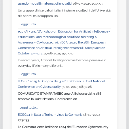
usando modelli matematici innovativi
06-07-2025 15:14:53
Un gruppo di ricercatori italiani, insieme a colleghi dell’Università
di Oxford, ha sviluppato un...
Leggi tutto...
edu4Ai - 2nd Workshop on Education for Artificial Intelligence -
Educational and Methodological solutions fostering AI
Awareness - Co-located with ECAI 2025, the 28th European
Conference on Artificial Intelligence which will take place on
October 25-30, 2
15-06-2025 15:07:50
In recent years, Artificial Intelligence has become pervasive in
everyday life in many different...
Leggi tutto...
ITASEC 2025 A Bologna dal 3 all’8 febbraio la Joint National
Conference on Cybersecurity
31-01-2025 08:30:26
COMUNICATO STAMPA
ITASEC 2025
A Bologna dal 3 all’8
febbraio la Joint National Conference on
...
Leggi tutto...
ECSC24 in Italia a Torino - vince la Germania
16-10-2024
17:38:55
La Germania vince l’edizione 2024 dell’European Cybersecurity