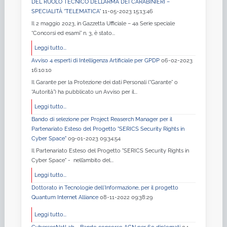
DEL RUOLO TECNICO DELL’ARMA DEI CARABINIERI –
SPECIALITÀ “TELEMATICA”
11-05-2023 15:13:46
Il 2 maggio 2023, in Gazzetta Ufficiale – 4a Serie speciale
“Concorsi ed esami” n. 3, è stato...
Leggi tutto...
Avviso 4 esperti di Intelligenza Artificiale per GPDP
06-02-2023
16:10:10
Il Garante per la Protezione dei dati Personali (“Garante” o
“Autorità”) ha pubblicato un Avviso per il...
Leggi tutto...
Bando di selezione per Project Reaserch Manager per il
Partenariato Esteso del Progetto "SERICS Security Rights in
Cyber Space"
09-01-2023 09:34:54
Il Partenariato Esteso del Progetto "SERICS Security Rights in
Cyber Space" - nell’ambito del...
Leggi tutto...
Dottorato in Tecnologie dell'Informazione, per il progetto
Quantum Internet Alliance
08-11-2022 09:38:29
Leggi tutto...