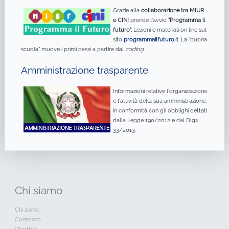
Grazie alla
collaborazione tra MIUR
e CINI
prende l'avvio
"Programma il
futuro".
Lezioni e materiali on line sul
sito
programmailfuturo.it
. La “buona
scuola” muove i primi passi a partire dal
coding
.
Amministrazione trasparente
Informazioni relative l'organizzazione
e l'attività della sua amministrazione,
in conformità con gli obblighi dettati
dalla Legge 190/2012 e dal Dlgs
33/2013.
Chi
siamo
Chi siamo
Consorzio