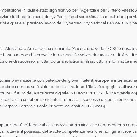
petizione in Italia è stato significativo per l'Agenzia e per l'intero Paese;
ziare tutti i partecipanti dei 37 Paesi che si sono sfidati in questi due giorni
sibile grazie al prezioso lavoro del Cybersecurity National Lab del CINI”, h
NI, Alessandro Armando, ha dichiarato: “Ancora una volta l'ECSC è riuscito a
he hanno messo alla prova le loro capacità risolvendo una serie di sfide 
dizione di successo, sfruttando una sofisticata infrastruttura informatica mes
o siano avanzate le competenze dei giovani talenti europei e internaziona
vere sfide complesse è stato fonte di ispirazione. L'Italia è orgogliosa di av
uire il futuro della sicurezza digitale in Europa”. ”L'ECSC è una grande o
quadra e la collaborazione internazionale. Il successo di questa edizione s
 Gaspare Ferraro e Paolo Prinetto, co-chair di ECSC2024.
capture-the-flag) legate alla sicurezza informatica, che comprendono comp
sics. Tuttavia, il possesso delle sole competenze tecniche non garantisce il 