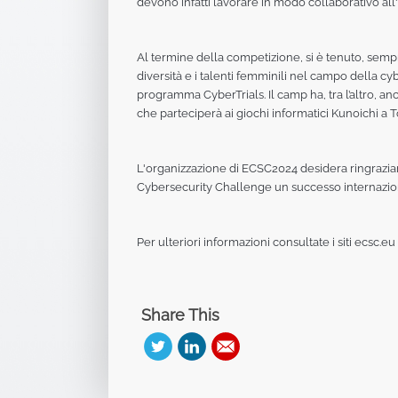
devono infatti lavorare in modo collaborativo al
Al termine della competizione, si è tenuto, sempr
diversità e i talenti femminili nel campo della cy
programma CyberTrials. Il camp ha, tra l’altro, a
che parteciperà ai giochi informatici Kunoichi a
L'organizzazione di ECSC2024 desidera ringraziar
Cybersecurity Challenge un successo internaziona
Per ulteriori informazioni consultate i siti ecsc.eu
Share This