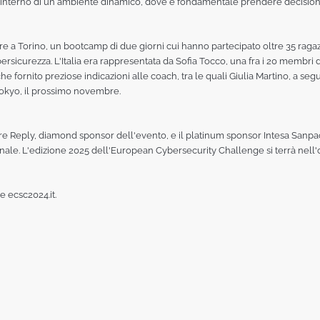
l'interno di un ambiente dinamico, dove è fondamentale prendere decisioni 
e a Torino, un bootcamp di due giorni cui hanno partecipato oltre 35 ragazz
bersicurezza. L'Italia era rappresentata da Sofia Tocco, una fra i 20 membri d
nche fornito preziose indicazioni alle coach, tra le quali Giulia Martino, a
 Tokyo, il prossimo novembre.
e Reply, diamond sponsor dell'evento, e il platinum sponsor Intesa Sanpao
le. L'edizione 2025 dell'European Cybersecurity Challenge si terrà nell'ot
 e ecsc2024.it.