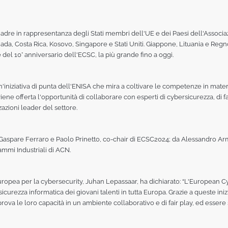
uadre in rappresentanza degli Stati membri dell'UE e dei Paesi dell'Associa
Canada, Costa Rica, Kosovo, Singapore e Stati Uniti. Giappone, Lituania e R
e del 10° anniversario dell'ECSC, la più grande fino a oggi.
niziativa di punta dell'ENISA che mira a coltivare le competenze in materia
viene offerta l'opportunità di collaborare con esperti di cybersicurezza, di
azioni leader del settore.
da Gaspare Ferraro e Paolo Prinetto, co-chair di ECSC2024; da Alessandro A
ammi Industriali di ACN.
europea per la cybersecurity, Juhan Lepassaar, ha dichiarato: “L'European 
rezza informatica dei giovani talenti in tutta Europa. Grazie a queste iniziat
ova le loro capacità in un ambiente collaborativo e di fair play, ed essere 