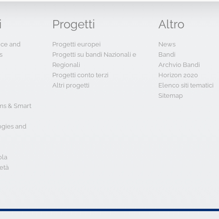
i
Progetti
Altro
ence and
Progetti europei
News
s
Progetti su bandi Nazionali e
Bandi
Regionali
Archvio Bandi
Progetti conto terzi
Horizon 2020
Altri progetti
Elenco siti tematici
Sitemap
s & Smart
ogies and
ola
età