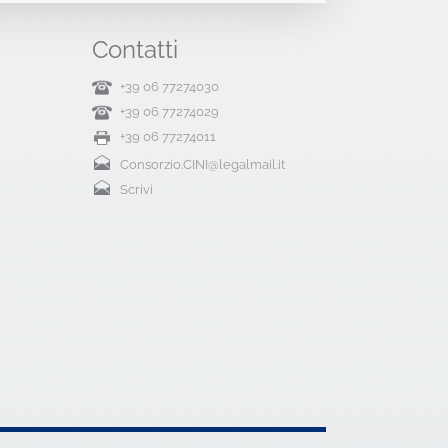
Contatti
+39 06 77274030
+39 06 77274029
+39 06 77274011
Consorzio.CINI@legalmail.it
Scrivi