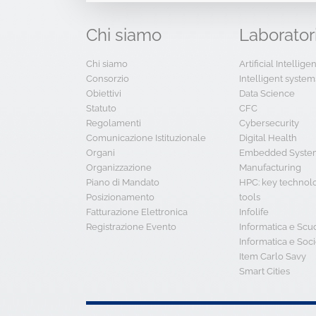
Chi
siamo
Laborator
Chi siamo
Artificial Intellig
Consorzio
Intelligent system
Obiettivi
Data Science
Statuto
CFC
Regolamenti
Cybersecurity
Comunicazione Istituzionale
Digital Health
Organi
Embedded System
Organizzazione
Manufacturing
Piano di Mandato
HPC: key technol
Posizionamento
tools
Fatturazione Elettronica
Infolife
Registrazione Evento
Informatica e Scu
Informatica e Soci
Item Carlo Savy
Smart Cities