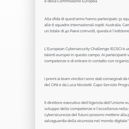
e della Commissione Europea.
Alla sfida di quest'anno hanno partecipato 31 sq
alle 6 squadre internazionali ospiti: Australia, 
un totale di 40 Paesi coinvolti, questa è l'edizion
L'European Cybersecurity Challenge (ECSC) è un'i
talenti europei in questo campo. Ai partecipanti 
competenze e di entrare in contatto con organizz
I premi ai team vincitori sono stati consegnati 
del CINI e da Luca Nicoletti, Capo Servizio Progr
Il direttore esecutivo dell'Agenzia dell'Unione 
sviluppo delle competenze e l'eccellenza nella sicu
cybersicurezza del futuro possono mettere alla pr
salvaguardia della sicurezza nel mondo digitale.”