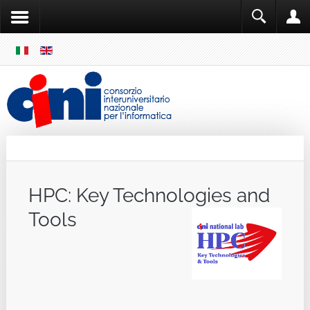
SKIP
MENU
Cini
Single Sign ON
HPC: Key Technologies and
Tools