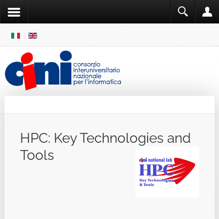
SKIP
MENU
Cini
Single Sign ON
HPC: Key Technologies and
Tools