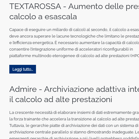
TEXTAROSSA - Aumento delle presta
calcolo a esascala
Capace di eseguire un miliardo di calcoli al secondo, il calcolo a esa
deve ancora superare le lacune tecnologiche che limitano le prestaz
e l’efficienza energetica. È necessario aumentare la capacità di calcol
consentire l’integrazione uniforme di acceleratori riconfigurabili in
piattaforme multinodo eterogenee di calcolo ad alte prestazioni (HPC
Leggi tutto...
Admire - Archiviazione adattiva int
il calcolo ad alte prestazioni
La crescente necessità di elaborare insiemi di dati estremamente gra
la forza trainante che accelera la transizione al calcolo ad alte prestaz
Tuttavia, le gerarchie piatte di archiviazione dei dati con un sistema di
archiviazione centrale parallelo si stanno dimostrando inadeguate. L
emergenti gerarchie di archiviazione a più livelli potrebbero soddisfa