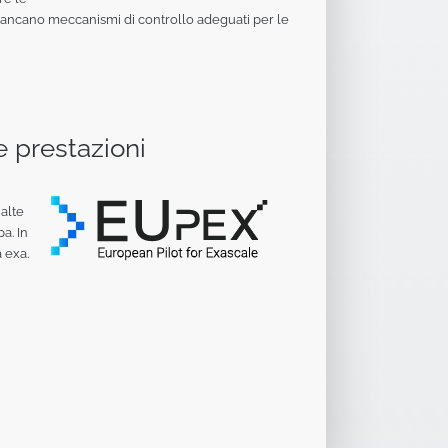
 mancano meccanismi di controllo adeguati per le
e prestazioni
 alte
pa. In
 exa.