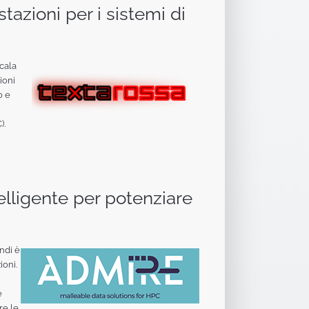
zioni per i sistemi di
scala
ioni
o e
).
elligente per potenziare
ndi è
ioni.
e
re le