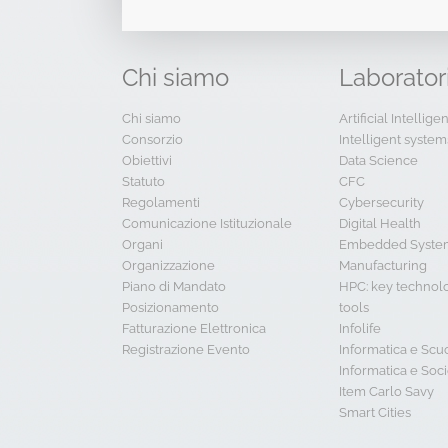
Chi
siamo
Laborator
Chi siamo
Artificial Intellig
Consorzio
Intelligent system
Obiettivi
Data Science
Statuto
CFC
Regolamenti
Cybersecurity
Comunicazione Istituzionale
Digital Health
Organi
Embedded System
Organizzazione
Manufacturing
Piano di Mandato
HPC: key technol
Posizionamento
tools
Fatturazione Elettronica
Infolife
Registrazione Evento
Informatica e Scu
Informatica e Soci
Item Carlo Savy
Smart Cities