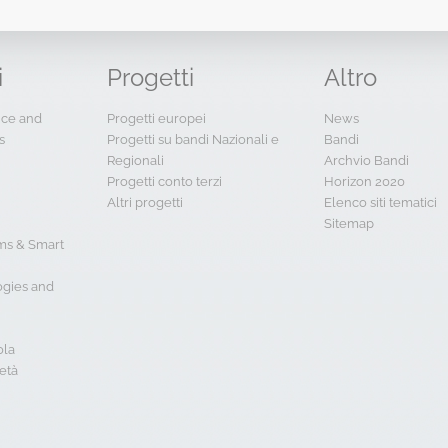
i
Progetti
Altro
ence and
Progetti europei
News
s
Progetti su bandi Nazionali e
Bandi
Regionali
Archvio Bandi
Progetti conto terzi
Horizon 2020
Altri progetti
Elenco siti tematici
Sitemap
s & Smart
ogies and
ola
età