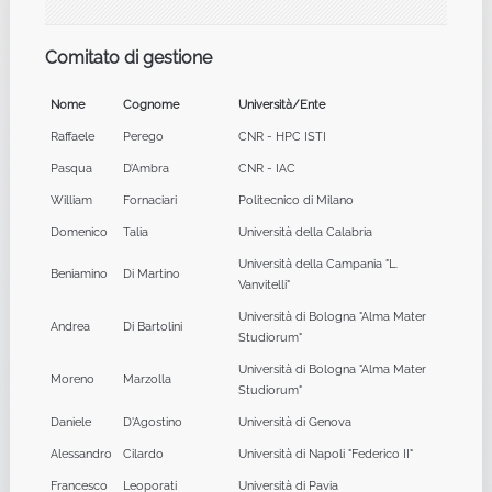
Comitato di gestione
Nome
Cognome
Università/Ente
Raffaele
Perego
CNR - HPC ISTI
Pasqua
D’Ambra
CNR - IAC
William
Fornaciari
Politecnico di Milano
Domenico
Talia
Università della Calabria
Università della Campania "L.
Beniamino
Di Martino
Vanvitelli"
Università di Bologna "Alma Mater
Andrea
Di Bartolini
Studiorum"
Università di Bologna "Alma Mater
Moreno
Marzolla
Studiorum"
Daniele
D'Agostino
Università di Genova
Alessandro
Cilardo
Università di Napoli "Federico II"
Francesco
Leoporati
Università di Pavia