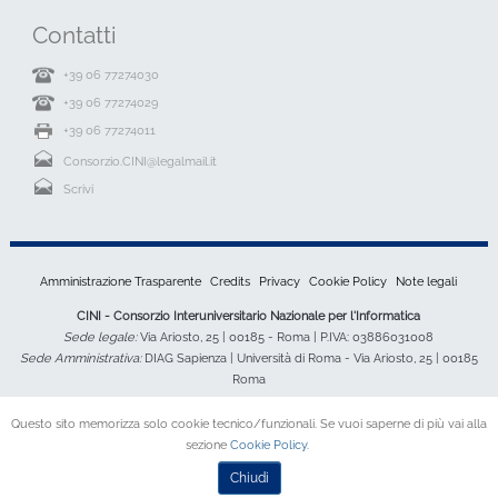
Contatti
+39 06 77274030
+39 06 77274029
+39 06 77274011
Consorzio.CINI@legalmail.it
Scrivi
Amministrazione Trasparente
Credits
Privacy
Cookie Policy
Note legali
CINI - Consorzio Interuniversitario Nazionale per l'Informatica
Sede legale:
Via Ariosto, 25 | 00185 - Roma | P.IVA: 03886031008
Sede Amministrativa:
DIAG Sapienza | Università di Roma - Via Ariosto, 25 | 00185
Roma
Questo sito memorizza solo cookie tecnico/funzionali. Se vuoi saperne di più vai alla
sezione
Cookie Policy
.
Chiudi
Desktop Version