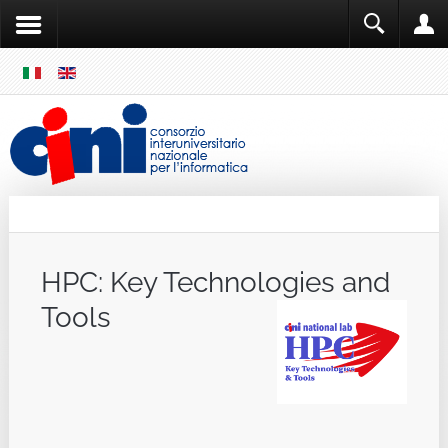
SKIP
MENU
Cini
Single Sign ON
HPC: Key Technologies and
Tools