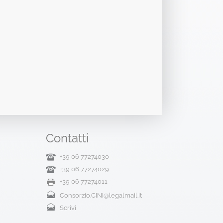
Contatti
+39 06 77274030
+39 06 77274029
+39 06 77274011
Consorzio.CINI@legalmail.it
Scrivi