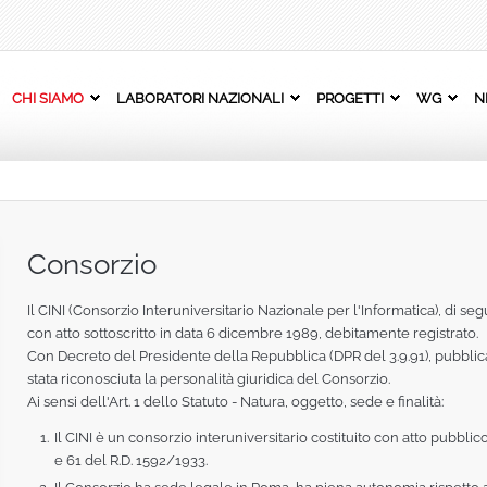
CHI SIAMO
LABORATORI NAZIONALI
PROGETTI
WG
N
Consorzio
Il CINI (Consorzio Interuniversitario Nazionale per l'Informatica), di se
con atto sottoscritto in data 6 dicembre 1989, debitamente registrato.
Con Decreto del Presidente della Repubblica (DPR del 3.9.91), pubblicato
stata riconosciuta la personalità giuridica del Consorzio.
Ai sensi dell'Art. 1 dello Statuto - Natura, oggetto, sede e finalità:
Il CINI è un consorzio interuniversitario costituito con atto pubblic
e 61 del R.D. 1592/1933.