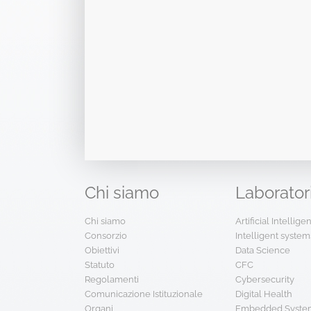
Chi
siamo
Laborator
Chi siamo
Artificial Intellig
Consorzio
Intelligent system
Obiettivi
Data Science
Statuto
CFC
Regolamenti
Cybersecurity
Comunicazione Istituzionale
Digital Health
Organi
Embedded System