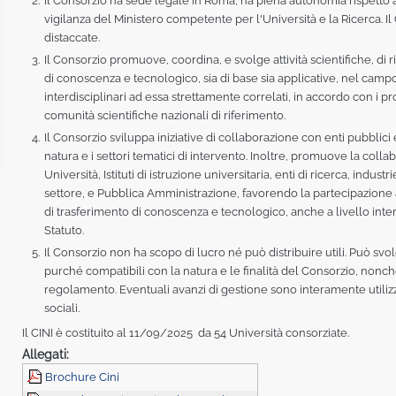
Il Consorzio ha sede legale in Roma, ha piena autonomia rispetto ag
vigilanza del Ministero competente per l'Università e la Ricerca. Il
distaccate.
Il Consorzio promuove, coordina, e svolge attività scientifiche, di r
di conoscenza e tecnologico, sia di base sia applicative, nel campo 
interdisciplinari ad essa strettamente correlati, in accordo con i p
comunità scientifiche nazionali di riferimento.
Il Consorzio sviluppa iniziative di collaborazione con enti pubblici
natura e i settori tematici di intervento. Inoltre, promuove la collab
Università, Istituti di istruzione universitaria, enti di ricerca, indus
settore, e Pubblica Amministrazione, favorendo la partecipazione a p
di trasferimento di conoscenza e tecnologico, anche a livello in
Statuto.
Il Consorzio non ha scopo di lucro né può distribuire utili. Può svol
purché compatibili con la natura e le finalità del Consorzio, nonché 
regolamento. Eventuali avanzi di gestione sono interamente utilizz
sociali.
Il CINI è costituito al 11/09/2025 da 54 Università consorziate.
Allegati:
Brochure Cini