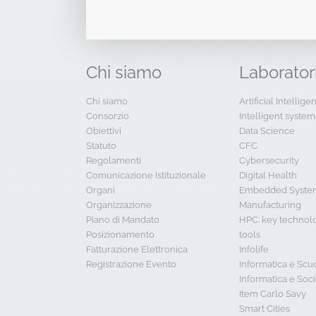
Chi
siamo
Laborator
Chi siamo
Artificial Intellig
Consorzio
Intelligent system
Obiettivi
Data Science
Statuto
CFC
Regolamenti
Cybersecurity
Comunicazione Istituzionale
Digital Health
Organi
Embedded System
Organizzazione
Manufacturing
Piano di Mandato
HPC: key technol
Posizionamento
tools
Fatturazione Elettronica
Infolife
Registrazione Evento
Informatica e Scu
Informatica e Soci
Item Carlo Savy
Smart Cities