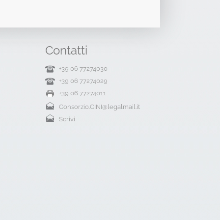
Contatti
+39 06 77274030
+39 06 77274029
+39 06 77274011
Consorzio.CINI@legalmail.it
Scrivi