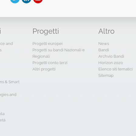
i
Progetti
Altro
ence and
Progetti europei
News
s
Progetti su bandi Nazionali e
Bandi
Regionali
Archvio Bandi
Progetti conto terzi
Horizon 2020
Altri progetti
Elenco siti tematici
Sitemap
s & Smart
ogies and
ola
età