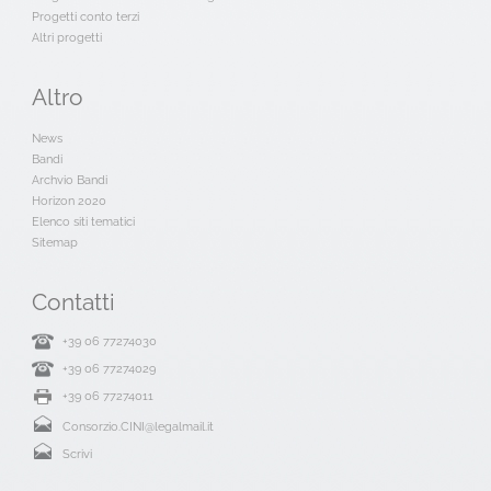
Progetti conto terzi
Altri progetti
Altro
News
Bandi
Archvio Bandi
Horizon 2020
Elenco siti tematici
Sitemap
Contatti
+39 06 77274030
+39 06 77274029
+39 06 77274011
Consorzio.CINI@legalmail.it
Scrivi