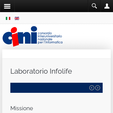
SKIP
MENU
Cini
Single Sign ON
Laboratorio Infolife
Missione