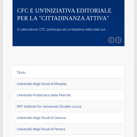
Il Laboratorio CFC ha partecipat ...
INIZIATIVA EDITORIALE
CITTADINANZA ATTIVA"
SURVEY SULLA FORM
ICT SECURITY - INIZI
artecipa ad un'iniziativa editoriale sul ...
CONGIUNTA DEI LAB
E CYBERSECURITY
CINI, con i suoi due laboratori nazional
Titolo
Università degli Studi di Messina
Università Politecnica delle Marche
IMT Institute for Advanced Studies Lucca
Università degli Studi di Genova
Università degli Studi di Ferrara