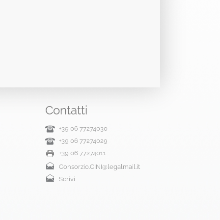
Contatti
+39 06 77274030
+39 06 77274029
+39 06 77274011
Consorzio.CINI@legalmail.it
Scrivi