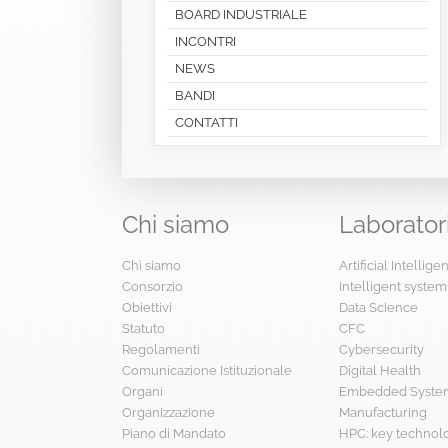
BOARD INDUSTRIALE
INCONTRI
NEWS
BANDI
CONTATTI
Chi
siamo
Laborator
Chi siamo
Artificial Intellig
Consorzio
Intelligent system
Obiettivi
Data Science
Statuto
CFC
Regolamenti
Cybersecurity
Comunicazione Istituzionale
Digital Health
Organi
Embedded System
Organizzazione
Manufacturing
Piano di Mandato
HPC: key technol