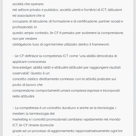
società che operano
nel settore privato e pubblico, società utenti e fornitrici di ICT, istituzioni
ed associazioni che si
occupano di istruzione, di formazione e di certificazione, partner sociali e
professionisti. In
questo ampio contesto, l’e-CF è pensato per sostenere la comprensione,
non per rendere
obbligatorio l’uso di ogni termine utilizzato dentro il framework.
- L’e-CF definisce la competenza ICT come “una abilità dimostrata di
applicare conoscenza
(knowledge), abilità (skill) e attitudini (attitude) per raggiungere risultati
osservabili”. Questo è un
concetto olistico direttamente connesso con le attività praticate sul
posto di lavoro che
comprendono comportamenti umani complessi espressi e incorporati
nelle attitudini.
- La competenza è un concetto duraturo e anche se la tecnologia, i
mestieri, la terminologia del
marketing e i concetti promozionali cambiano rapidamente nel mondo
ICT, l’e-CF rimane durevole
grazie ad un processo di aggiornamento (approssimativamente ogni tre