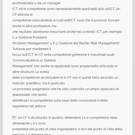
professionista o da un manager
ICT, né le competenze sono necessariamente applicabili solo all’ICT. L’e-
CF articola le
competenze associandole ai ruoli dell’ICT, ruoli che si possono trovare
anche in altre professioni, ma
che risultano altrettanto importanti anche nel contesto ICT, per esempio
C.4 ‘Gestione Problemi
(Problem Management)’ o E.3 ‘Gestione del Rischio (Risk Management)’.
Tuttavia, per mantenere il
focus sull‘ICT, l’e-CF evita competenze generiche e trasversali quali
‘Communications or General
Management’ che, anche se applicabili sono ampiamente articolate in
altre strutture. La scelta
delle competenze da includere in e-CF non è quindi fatta secondo un
metodo scientifico, ma è piuttosto
un processo pragmatico che ha visto coinvolto un ampio spaccato di
stakeholder che hanno
identificato le competenze sulla base delle conoscenze e delle
esperienze nel settore.
- L’e-CF è strutturato in quattro dimensioni. Le e-competence nella
dimensione 1 e 2 sono
presentate dal punto di vista organizzativo e non dal punto di vista della
persona. La dimensione 3,