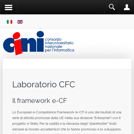
SKIP
MENU
Cini
Single Sign ON
Laboratorio CFC
Il framework e-CF
Lo European e-Competence Framework (e-CF) è uno dei risultati di una
serie di attività promosse dalla UE (nella sua divisione "Enterprise") con il
progetto e-Skills. Per la vastità e la rilevanza degli "stakeholder" (tutti
estranei al mondo accademico) che lo hanno promosso e lo sviluppano,