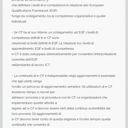
che definisce i livelli di e-competence in relazione allo European
Qualifications Framework (EQF),
funge da collegamento tra le competenze organizzative e quelle
individuali.
- L’e-CF ha al suo interno un collegamento ad EQF; i livelli di
competenza definiti in e-CF sono
relazionati ai livelli definiti in EQF. La relazione tra i livelli di
apprendimento EQF e livelli di competenza
e-CF è stata sviluppata sistematicamente per consentire l’interpretazione
coerente dell‘EQF
nell’ambiente di lavoro ICT.
- La continuità di e-CF è indispensabile; negli aggiornamenti è essenziale
che agli utenti venga
fornito un percorso di aggiornamento semplice. Gli utilizzatori di e-CF
investono tempo e risorse per
allineare i processi o le procedure con l’e-CF. Le organizzazioni che
implementano queste attività si
legano ad e-CF e devono essere certi della continua sostenibilità dei
loro processi. Gli aggiornamenti di
e-CF devono tener conto di questa esigenza e fornire sempre quella
continuità che consenta di