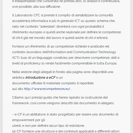
è indispensabile che l'università ne prenda atto, lo analizzi e contribuisca,
ove possibile, alla sua diffusione.
Il Laboratorio CFC si prende il compito di sensibilizzare la comunità
accademica informatica e più in generale ICT su questo schema che,
nato nel contesto "aziendale", diventerà con ogni probabilità il
riferimento europeo e quindi anche nazionale per definire le competenze
di chi è già nel mondo del lavoro e quindi anche di chi vi entrerà.
fornisce un riferimento di 40 competenze richieste e praticate nel
contesto lavorativo dell’Information and Communication Technology
(ICT); l’uso di un linguaggio condiviso per descrivere competenze, skill e
livelli di proficiency lo rende facilmente comprensibile in tutta Europa.
Nella sezione degli allegati in fondo alla pagina sono disponibili una
sintetica
introduzione a eCF
e un
documento ufficiale (il materiale completo è reperibile
aul
sito
http://www.ecompetences.eu)
.
Citiamo qui i principi guida che hanno ispirato la costruzione del
framework, così come vengono descritti dal documento in allegato:
- e-CF è un abilitatore; è stato progettato per essere uno strumento di
empowerment per gli
utenti, e non per definire alcun tipo di restrizione.
L’e-CF fornisce una struttura e dei contenuti applicabili a differenti attori: