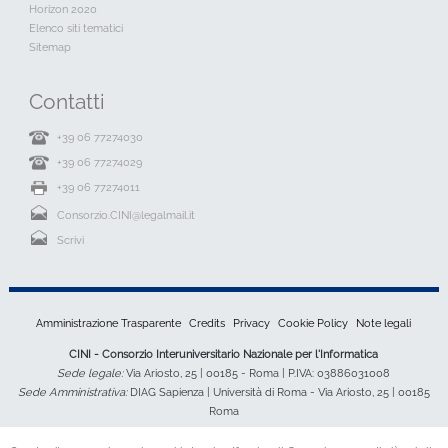
Horizon 2020
Elenco siti tematici
Sitemap
Contatti
+39 06 77274030
+39 06 77274029
+39 06 77274011
Consorzio.CINI@legalmail.it
Scrivi
Amministrazione Trasparente
Credits
Privacy
Cookie Policy
Note legali
CINI - Consorzio Interuniversitario Nazionale per l'Informatica
Sede legale:
Via Ariosto, 25 | 00185 - Roma | P.IVA: 03886031008
Sede Amministrativa:
DIAG Sapienza | Università di Roma - Via Ariosto, 25 | 00185
Roma