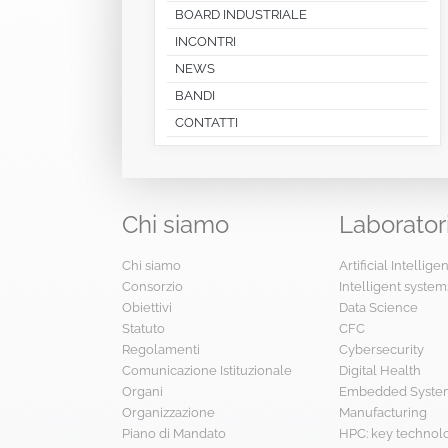
BOARD INDUSTRIALE
INCONTRI
NEWS
BANDI
CONTATTI
Chi
siamo
Laborator
Chi siamo
Artificial Intellig
Consorzio
Intelligent system
Obiettivi
Data Science
Statuto
CFC
Regolamenti
Cybersecurity
Comunicazione Istituzionale
Digital Health
Organi
Embedded System
Organizzazione
Manufacturing
Piano di Mandato
HPC: key technol