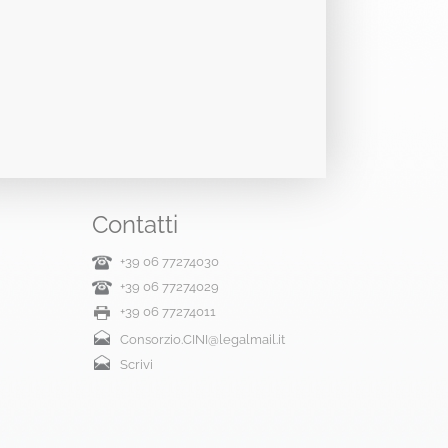
Contatti
+39 06 77274030
+39 06 77274029
+39 06 77274011
Consorzio.CINI@legalmail.it
Scrivi