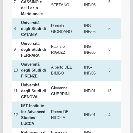
6
della
19
SACCA'
INF/05
CALABRIA
Università
degli Studi di
Claudio DE
ING-
7
CASSINO e
6
STEFANO
INF/05
del Lazio
Meridionale
Università
Daniela
ING-
8
degli Studi di
5
GIORDANO
INF/05
CATANIA
Università
Fabrizio
ING-
9
degli Studi di
8
RIGUZZI
INF/05
FERRARA
Università
Alberto DEL
ING-
10
degli Studi di
3
BIMBO
INF/05
FIRENZE
Università
Giovanna
11
degli Studi di
INF/01
13
GUERRINI
GENOVA
IMT Institute