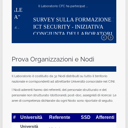
Il Laboratorio CFC ha partecipat ...
SURVEY SULLA FORMAZIONE IN
ICT SECURITY - INIZIATIVA
CONGIUNTA DEI LABORATORI CFC
E CYBERSECURITY
CINI, con i suoi due laboratori nazionali CFC (Competenze di ...
Prova Organizzazioni e Nodi
Il Laboratorio è costituito da 32 Nodi distribuiti su tutto il territorio
nazionale e corrispondenti ad altrettante Università consorziate nel CINI.
I Nodi aderenti hanno dei referenti, del personale strutturato e del
personale non strutturato (dottorandi, post-doc, assegnisti di ricerca). Le
aree di competenza dichiarate da ogni Nodo sono riportate di seguito.