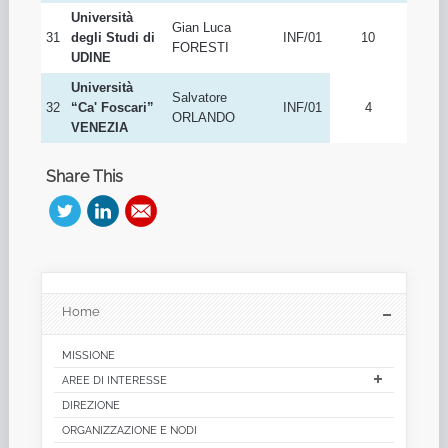
TORINO
INF/05
Università
Yannis
ING-
30
degli Studi di
4
VELEGRAKIS
INF/05
TRENTO
Università
Gian Luca
31
degli Studi di
INF/01
10
FORESTI
UDINE
Università
Salvatore
32
“Ca' Foscari”
INF/01
4
ORLANDO
VENEZIA
Share This
Home
MISSIONE