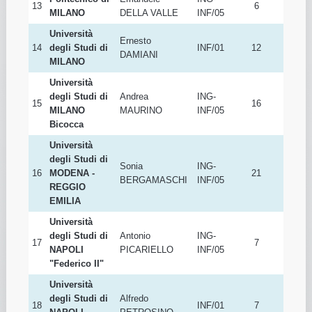
for Advanced
Rocco DE
12
INF/01
4
Studies
NICOLA
LUCCA
Politecnico di
Emanuele
ING-
13
6
MILANO
DELLA VALLE
INF/05
Università
Ernesto
14
degli Studi di
INF/01
12
DAMIANI
MILANO
Università
degli Studi di
Andrea
ING-
15
16
MILANO
MAURINO
INF/05
Bicocca
Università
degli Studi di
Sonia
ING-
16
MODENA -
21
BERGAMASCHI
INF/05
REGGIO
EMILIA
Università
degli Studi di
Antonio
ING-
17
7
NAPOLI
PICARIELLO
INF/05