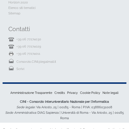
News
Bandi
Archvio Bandi
Horizon 2020
Elenco siti tematici
Sitemap
Contatti
+39 06 77274030
+39 06 77274029
+39 06 77274011
Consorzio.CINI@legalmail.it
Scrivi
Amministrazione Trasparente
Credits
Privacy
Cookie Policy
Note legali
CINI - Consorzio Interuniversitario Nazionale per l'Informatica