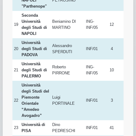
"Federico II"
Università
degli Studi di
Alfredo
18
INF/01
7
NAPOLI
PETROSINO
"Parthenope"
Seconda
Università
Beniamino DI
ING-
19
12
degli Studi di
MARTINO
INF/05
NAPOLI
Università
Alessandro
20
degli Studi di
INF/01
4
SPERDUTI
PADOVA
Università
Roberto
ING-
21
degli Studi di
10
PIRRONE
INF/05
PALERMO
Università
degli Studi del
Piemonte
Luigi
22
INF/01
3
Orientale
PORTINALE
“Amedeo