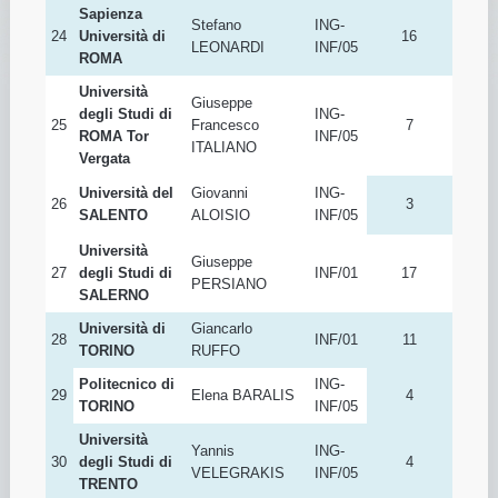
Avogadro”
Università di
Dino
23
INF/01
41
PISA
PEDRESCHI
Sapienza
Stefano
ING-
24
Università di
16
LEONARDI
INF/05
ROMA
Università
Giuseppe
degli Studi di
ING-
25
Francesco
7
ROMA Tor
INF/05
ITALIANO
Vergata
Università del
Giovanni
ING-
26
3
SALENTO
ALOISIO
INF/05
Università
Giuseppe
27
degli Studi di
INF/01
17
PERSIANO
SALERNO
Università di
Giancarlo
28
INF/01
11
TORINO
RUFFO
Politecnico di
ING-
29
Elena BARALIS
4