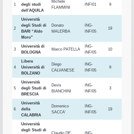
#
Università
Referente
SSD
Afferenti
Università
Michele
1
degli studi
INF/01
9
FLAMMINI
dell'AQUILA
Università
degli Studi di
Donato
ING-
2
19
BARI “Aldo
MALERBA
INF/05
Moro”
Università di
ING-
3
Marco PATELLA
10
BOLOGNA
INF/05
Libera
Diego
ING-
4
Università di
9
CALVANESE
INF/05
BOLZANO
Università
Devis
ING-
5
degli Studi di
3
BIANCHINI
INF/05
BRESCIA
Università
Domenico
ING-