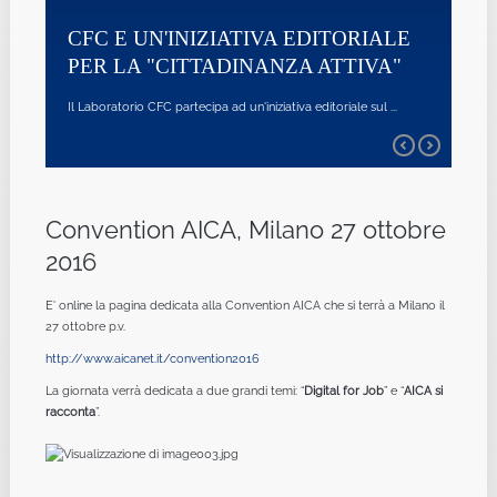
Il Laboratorio CFC ha par
 E UN'INIZIATIVA EDITORIALE
 LA "CITTADINANZA ATTIVA"
SURVEY SULL
ICT SECURITY 
ratorio CFC partecipa ad un'iniziativa editoriale sul ...
CONGIUNTA D
E CYBERSECU
CINI, con i suoi due labora
Convention AICA, Milano 27 ottobre
2016
E' online la pagina dedicata alla Convention AICA che si terrà a Milano il
27 ottobre p.v.
http://www.aicanet.it/convention2016
La giornata verrà dedicata a due grandi temi: “
Digital for Job
” e “
AICA si
racconta
”.