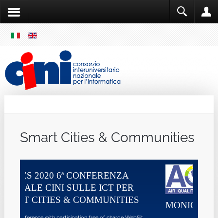
SKIP
MENU
Cini
Single Sign ON
Smart Cities & Communities
ZA
PER
TIES
MONIQA
ge WebSit ...