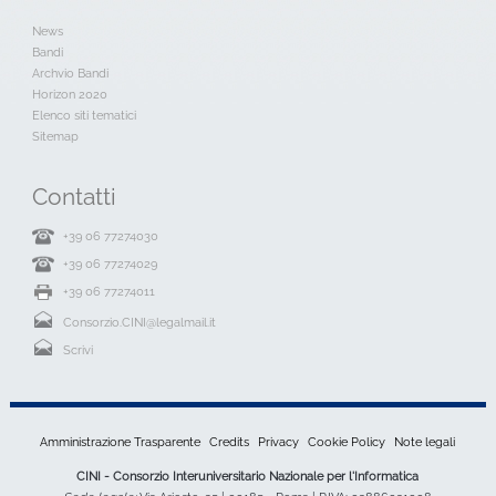
News
Bandi
Archvio Bandi
Horizon 2020
Elenco siti tematici
Sitemap
Contatti
+39 06 77274030
+39 06 77274029
+39 06 77274011
Consorzio.CINI@legalmail.it
Scrivi
Amministrazione Trasparente
Credits
Privacy
Cookie Policy
Note legali
CINI - Consorzio Interuniversitario Nazionale per l'Informatica