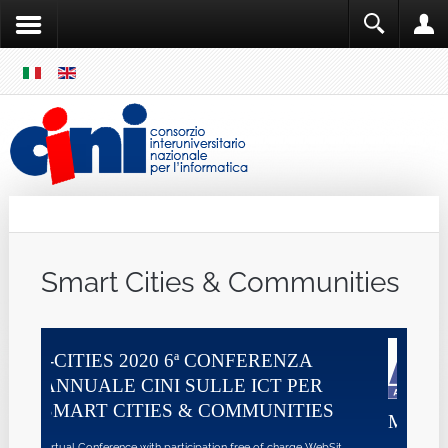
SKIP
MENU
Cini
Single Sign ON
Smart Cities & Communities
CONFERENZA
LE ICT PER
COMMUNITIES
MONIQA
on free of charge WebSit ...