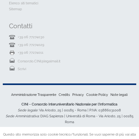
Elenco siti tematici
Sitemap
Contatti
+39 06 77274030
+39 06 77274029
+39 06 77274011
Consorzio.CINI@legalmail.it
Scrivi
Amministrazione Trasparente
Credits
Privacy
Cookie Policy
Note legali
CINI - Consorzio Interuniversitario Nazionale per l'Informatica
Sede legale:
Via Ariosto, 25 | 00185 - Roma | P.IVA: 03886031008
Sede Amministrativa:
DIAG Sapienza | Università di Roma - Via Ariosto, 25 | 00185
Roma
Questo sito memorizza solo cookie tecnico/funzionali. Se vuoi saperne di più vai alla