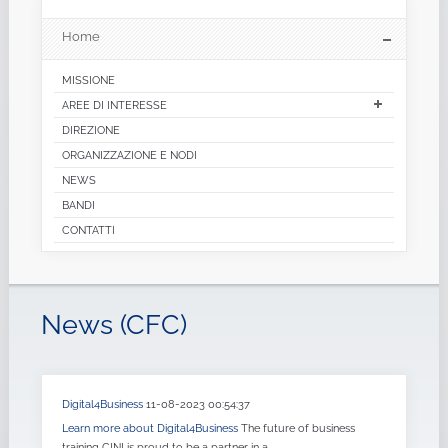
Home
MISSIONE
AREE DI INTERESSE
DIREZIONE
ORGANIZZAZIONE E NODI
NEWS
BANDI
CONTATTI
News (CFC)
Digital4Business
11-08-2023 00:54:37
Learn more about Digital4Business
The future of business
training CINI is proud to be a partner in a...