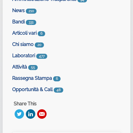
News
210
Bandi
331
Articoli vari
6
Chi siamo
20
Laboratori
477
Attività
55
Rassegna Stampa
6
Opportunità & Call
48
Share This