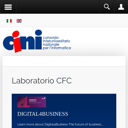
SKIP
MENU
Cini
Single Sign ON
Laboratorio CFC
IL LABOR
DIGITAL4BUSINESS
"L'OSSER
COMPETEN
Learn more about Digital4Business The future of business ...