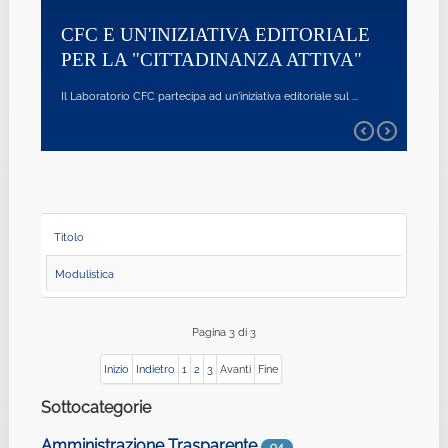
Il Laboratorio CFC
CFC E UN'INIZIATIVA EDITORIALE
PER LA "CITTADINANZA ATTIVA"
SURVEY S
ICT SECUR
Il Laboratorio CFC partecipa ad un'iniziativa editoriale sul ...
CONGIUNT
E CYBERS
CINI, con i suoi du
Titolo
Modulistica
Pagina 3 di 3
Inizio
Indietro
1
2
3
Avanti
Fine
Sottocategorie
Amministrazione Trasparente
94