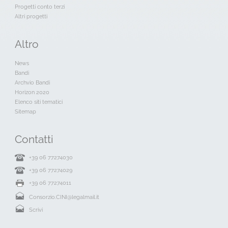
Progetti conto terzi
Altri progetti
Altro
News
Bandi
Archvio Bandi
Horizon 2020
Elenco siti tematici
Sitemap
Contatti
+39 06 77274030
+39 06 77274029
+39 06 77274011
Consorzio.CINI@legalmail.it
Scrivi