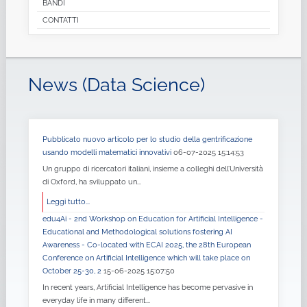
BANDI
CONTATTI
News (Data Science)
Pubblicato nuovo articolo per lo studio della gentrificazione
usando modelli matematici innovativi
06-07-2025 15:14:53
Un gruppo di ricercatori italiani, insieme a colleghi dell’Università
di Oxford, ha sviluppato un...
Leggi tutto...
edu4Ai - 2nd Workshop on Education for Artificial Intelligence -
Educational and Methodological solutions fostering AI
Awareness - Co-located with ECAI 2025, the 28th European
Conference on Artificial Intelligence which will take place on
October 25-30, 2
15-06-2025 15:07:50
In recent years, Artificial Intelligence has become pervasive in
everyday life in many different...