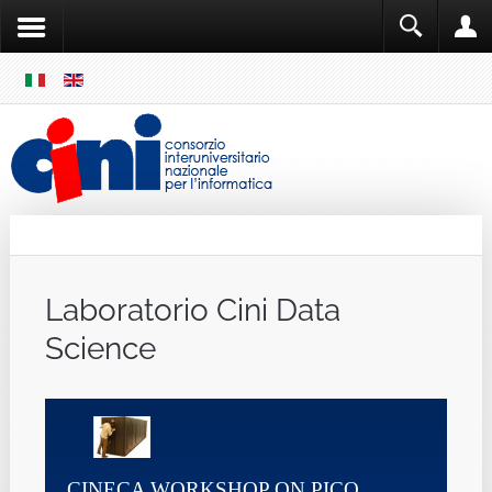
SKIP
MENU
Cini
Single Sign ON
Laboratorio Cini Data
Science
CINECA WORKSHOP ON PICO