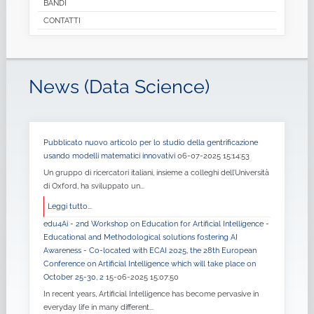
BANDI
CONTATTI
News (Data Science)
Pubblicato nuovo articolo per lo studio della gentrificazione
usando modelli matematici innovativi
06-07-2025 15:14:53
Un gruppo di ricercatori italiani, insieme a colleghi dell’Università
di Oxford, ha sviluppato un...
Leggi tutto...
edu4Ai - 2nd Workshop on Education for Artificial Intelligence -
Educational and Methodological solutions fostering AI
Awareness - Co-located with ECAI 2025, the 28th European
Conference on Artificial Intelligence which will take place on
October 25-30, 2
15-06-2025 15:07:50
In recent years, Artificial Intelligence has become pervasive in
everyday life in many different...