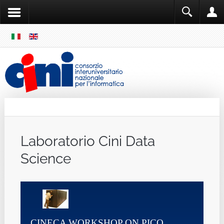
SKIP
MENU
Cini
Single Sign ON
Laboratorio Cini Data
Science
CINECA WORKSHOP ON PICO