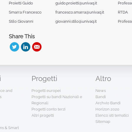
Proietti Guido
guido.proietti@univaq.it
Profess
Smarra Francesco
francesco.smarra@univaq.it
RTDA
Stilo Giovanni
giovanni.stilo@univaq.it
Profess
Share This
i
Progetti
Altro
ence and
Progetti europei
News
s
Progetti su bandi Nazionali e
Bandi
Regionali
Archvio Bandi
Progetti conto terzi
Horizon 2020
Altri progetti
Elenco siti tematici
Sitemap
s & Smart