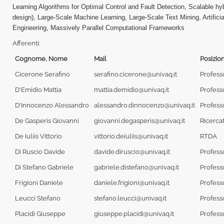
Learning Algorithms for Optimal Control and Fault Detection, Scalable hyb
design), Large-Scale Machine Learning, Large-Scale Text Mining, Artificia
Engineering, Massively Parallel Computational Frameworks
Afferenti:
Cognome, Nome
Mail
Posizio
Cicerone Serafino
serafino.cicerone@univaq.it
Profess
D'Emidio Mattia
mattia.demidio@univaq.it
Profess
D'Innocenzo Alessandro
alessandro.dinnocenzo@univaq.it
Profess
De Gasperis Giovanni
giovanni.degasperis@univaq.it
Ricercat
De Iuliis Vittorio
vittorio.deiuliis@univaq.it
RTDA
Di Ruscio Davide
davide.diruscio@univaq.it
Profess
Di Stefano Gabriele
gabriele.distefano@univaq.it
Profess
Frigioni Daniele
daniele.frigioni@univaq.it
Profess
Leucci Stefano
stefano.leucci@univaq.it
Profess
Placidi Giuseppe
giuseppe.placidi@univaq.it
Profess