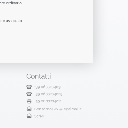
ore ordinario
ore associato
Contatti
+39 06 77274030
+39 06 77274029
+39 06 77274011
Consorzio.CINI@legalmail.it
Scrivi