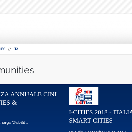
IES
ITA
munities
MONIQA
Indice di Qualità dell'Aria in Italia ...