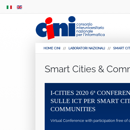
SKIP
MENU
HOME CINI
LABORATORI NAZIONALI
SMART CIT
Smart Cities & Com
-CITIES 2018 - ITALIAN CONFERENCE ON
MART CITIES