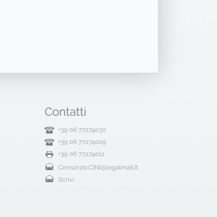
Contatti
+39 06 77274030
+39 06 77274029
+39 06 77274011
Consorzio.CINI@legalmail.it
Scrivi