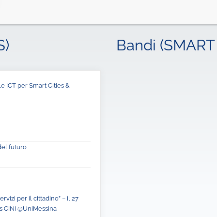
S)
Bandi (SMART 
e ICT per Smart Cities &
 del futuro
vizi per il cittadino” – il 27
es CINI @UniMessina