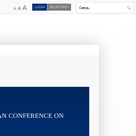
A
LOGIN
REGISTRATI
A
A
ITALIAN SMART CITIES
Attivato ‘Italian Smart Cities’, database nazion ...