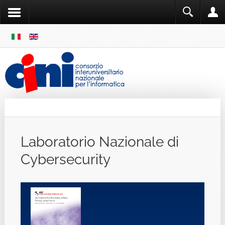
SKIP
MENU
Cini
Single Sign ON
Laboratorio Nazionale di
Cybersecurity