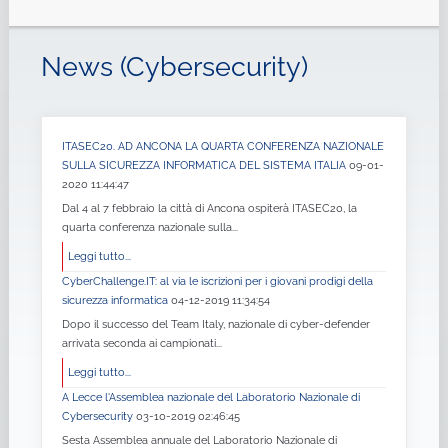
News (Cybersecurity)
ITASEC20. AD ANCONA LA QUARTA CONFERENZA NAZIONALE
SULLA SICUREZZA INFORMATICA DEL SISTEMA ITALIA
09-01-
2020 11:44:47
Dal 4 al 7 febbraio la città di Ancona ospiterà ITASEC20, la
quarta conferenza nazionale sulla...
Leggi tutto...
CyberChallenge.IT: al via le iscrizioni per i giovani prodigi della
sicurezza informatica
04-12-2019 11:34:54
Dopo il successo del Team Italy, nazionale di cyber-defender
arrivata seconda ai campionati...
Leggi tutto...
A Lecce l'Assemblea nazionale del Laboratorio Nazionale di
Cybersecurity
03-10-2019 02:46:45
Sesta Assemblea annuale del Laboratorio Nazionale di