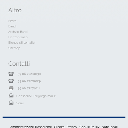
Altro
News
Bandi
Archvio Bandi
Horizon 2020
Elenco siti tematici
Sitemap
Contatti
+39 06 77274030
+39 06 77274029
+39 06 77274011
Consorzio.CINI@legalmail.it
Scrivi
Amministrazione Trasparente
Credits
Privacy
Cookie Policy
Note legali