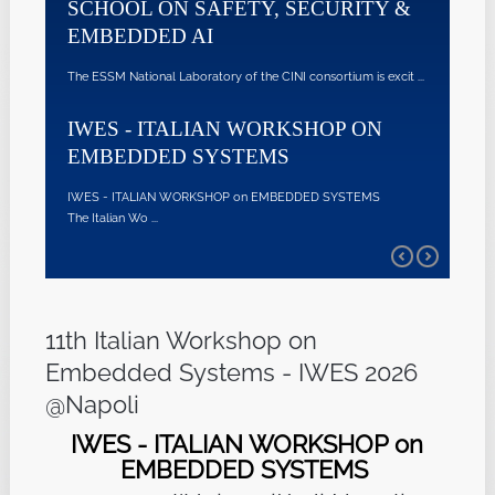
SCHOOL ON SAFETY, SECURITY &
EMBEDDE
EMBEDDED AI
@NAPOL
The ESSM National Laboratory of the CINI consortium is excit ...
IWES - ITALIA
l'Unive ...
IWES - ITALIAN WORKSHOP ON
EMBEDDED SYSTEMS
IWES - ITALIAN WORKSHOP on EMBEDDED SYSTEMS
The Italian Wo ...
11th Italian Workshop on
Embedded Systems - IWES 2026
@Napoli
IWES - ITALIAN WORKSHOP on
EMBEDDED SYSTEMS