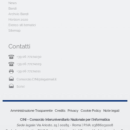
News
Bandi
Archvio Bandi
Horizon 2020
Elenco siti tematici
Sitemap
Contatti
+39 06 77274030
+39 06 77274029
+39 06 77274011
Consorzio.CINI@legalmail.it
Scrivi
Amministrazione Trasparente
Credits
Privacy
Cookie Policy
Note legali
CINI - Consorzio Interuniversitario Nazionale per l'Informatica
Sede legale:
Via Ariosto, 25 | 00185 - Roma | P.IVA: 03886031008