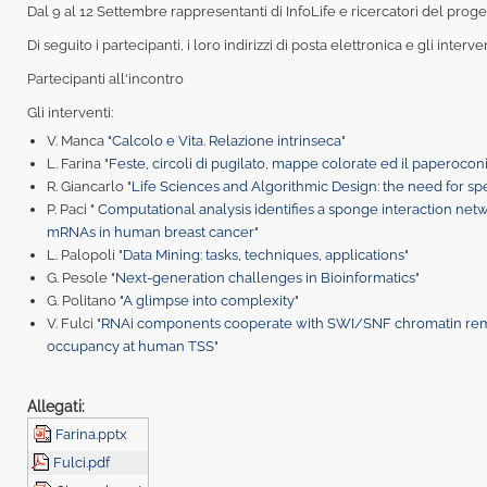
Dal 9 al 12 Settembre rappresentanti di InfoLife e ricercatori del prog
Di seguito i partecipanti, i loro indirizzi di posta elettronica e gli interv
Partecipanti all'incontro
Gli interventi:
V. Manca "
Calcolo e Vita. Relazione intrinseca
"
L. Farina "
Feste, circoli di pugilato, mappe colorate ed il paperocon
R. Giancarlo "
Life Sciences and Algorithmic Design: the need for sp
P. Paci "
Computational analysis identifies a sponge interaction n
mRNAs in human breast cancer
"
L. Palopoli "
Data Mining: tasks, techniques, applications
"
G. Pesole "
Next-generation challenges in Bioinformatics
"
G. Politano "
A glimpse into complexity
"
V. Fulci "
RNAi components cooperate with SWI/SNF chromatin re
occupancy at human TSS
"
Allegati:
Farina.pptx
Fulci.pdf