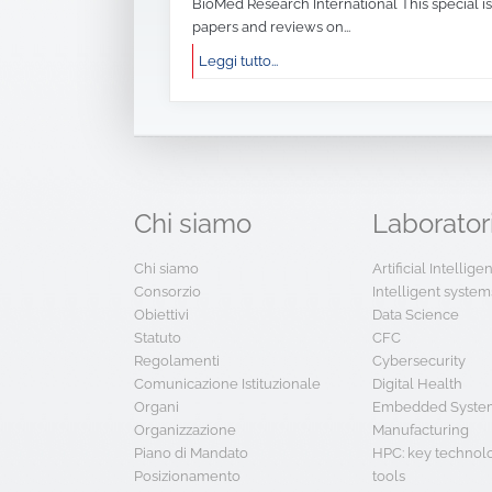
BioMed Research International This special is
papers and reviews on...
Leggi tutto...
Chi
siamo
Laborator
Chi siamo
Artificial Intellig
Consorzio
Intelligent system
Obiettivi
Data Science
Statuto
CFC
Regolamenti
Cybersecurity
Comunicazione Istituzionale
Digital Health
Organi
Embedded System
Organizzazione
Manufacturing
Piano di Mandato
HPC: key technol
Posizionamento
tools