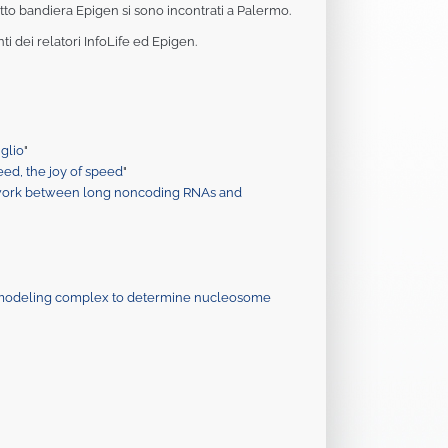
etto bandiera Epigen si sono incontrati a Palermo.
enti dei relatori InfoLife ed Epigen.
iglio
"
eed, the joy of speed
"
etwork between long noncoding RNAs and
modeling complex to determine nucleosome