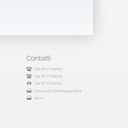
Contatti
+39 06 77274030
+39 06 77274029
+39 06 77274011
Consorzio.CINI@legalmail.it
Scrivi