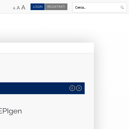
A
LOGIN
REGISTRATI
A
A
 EPIgen