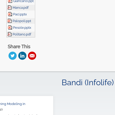
Giancarlo.ppt
Manca.pdf
Paci.pptx
Palopoli.ppt
Pesole.pptx
Politano.pdf
Share This
Bandi (Infolife)
rning Modeling in
40