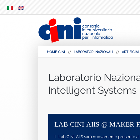
SKIP
MENU
HOME CINI
LABORATORI NAZIONALI
ARTIFICIA
Laboratorio Nazional
Intelligent Systems
LAB CINI-AIIS @ MAKER FAIRE 
Il Lab CINI-AIIS sarà nuovamente presente alla “Maker Fa