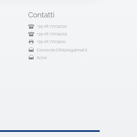
Contatti
+39 06 77274030
+39 06 77274029
+39 06 77274011
Consorzio.CINI@legalmail.it
Scrivi