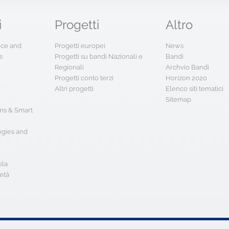
i
Progetti
Altro
ence and
Progetti europei
News
s
Progetti su bandi Nazionali e
Bandi
Regionali
Archvio Bandi
Progetti conto terzi
Horizon 2020
Altri progetti
Elenco siti tematici
Sitemap
s & Smart
ogies and
ola
età