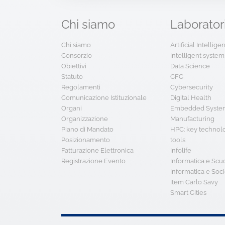
Chi
siamo
Laborator
Chi siamo
Artificial Intellig
Consorzio
Intelligent system
Obiettivi
Data Science
Statuto
CFC
Regolamenti
Cybersecurity
Comunicazione Istituzionale
Digital Health
Organi
Embedded System
Organizzazione
Manufacturing
Piano di Mandato
HPC: key technol
Posizionamento
tools
Fatturazione Elettronica
Infolife
Registrazione Evento
Informatica e Scu
Informatica e Soci
Item Carlo Savy
Smart Cities