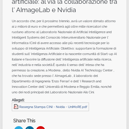
artificiale: al via la collaborazione tra
l' AImageLab e Nvidia
Un accordo che, per il prossimo triennio, avrà un valore stimato attorno
ai 2 milioni di euro e che permetterà agli oltre mille ricercatori che
ruotano attorno al Laboratorio Nazionale di Artificial Intelligence and
Intelligent Systems del Consorzio Interuniversitario Nazionale per l'
Informatica (Cini) di avere accesso alle più recenti tecnologie per lo
sviluppo di Intelligenza Artificiale. Obiettivo: supportare la formazione di
studenti sull' Intelligenza Artificiale e la nascente comunità di Start-up AI
italiane e favorire la diffusione dell' Intelligenza artificiale nella ricerca,
nell' industria e nella società.È questo il senso dell' intesa che ha
permesso la creazione, a Modena , dello Nvidia AI Technology Center ,
che ha trovato sede presso l' AImageLab , il laboratorio del
Dipartimento di Ingegneria 'Enzo Ferrari' e dell' I Research and
Innovation Center dell' Università di Modena e Reggio Emilia, nonché
uno dei nodi principali del Laboratorio Nazionale Aiis Cini.
Allegati:
Rassegna Stampa CINI - Nvidia - UniMoRE.pdf
Share This