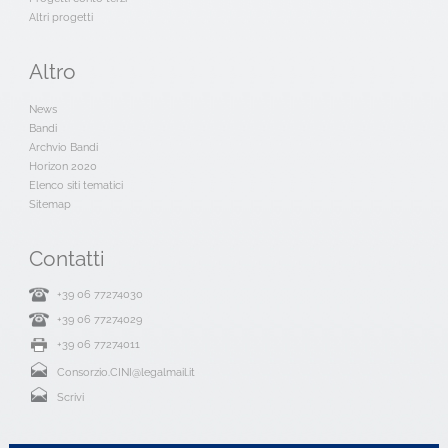
Altri progetti
Altro
News
Bandi
Archvio Bandi
Horizon 2020
Elenco siti tematici
Sitemap
Contatti
+39 06 77274030
+39 06 77274029
+39 06 77274011
Consorzio.CINI@legalmail.it
Scrivi