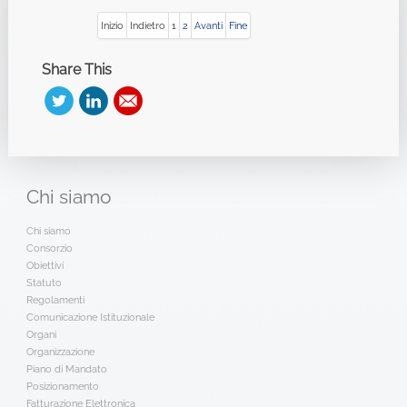
Inizio
Indietro
1
2
Avanti
Fine
Share This
Chi
siamo
Chi siamo
Consorzio
Obiettivi
Statuto
Regolamenti
Comunicazione Istituzionale
Organi
Organizzazione
Piano di Mandato
Posizionamento
Fatturazione Elettronica