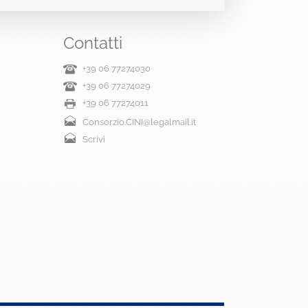
Contatti
+39 06 77274030
+39 06 77274029
+39 06 77274011
Consorzio.CINI@legalmail.it
Scrivi