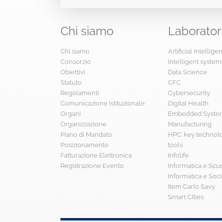
Chi
siamo
Laborator
Chi siamo
Artificial Intellig
Consorzio
Intelligent system
Obiettivi
Data Science
Statuto
CFC
Regolamenti
Cybersecurity
Comunicazione Istituzionale
Digital Health
Organi
Embedded System
Organizzazione
Manufacturing
Piano di Mandato
HPC: key technol
Posizionamento
tools
Fatturazione Elettronica
Infolife
Registrazione Evento
Informatica e Scu
Informatica e Soci
Item Carlo Savy
Smart Cities