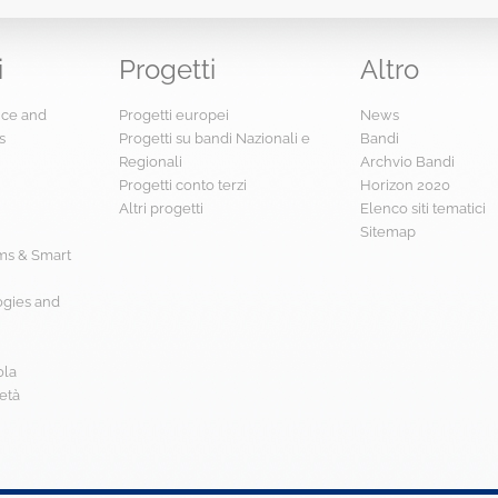
i
Progetti
Altro
ence and
Progetti europei
News
s
Progetti su bandi Nazionali e
Bandi
Regionali
Archvio Bandi
Progetti conto terzi
Horizon 2020
Altri progetti
Elenco siti tematici
Sitemap
s & Smart
ogies and
ola
età