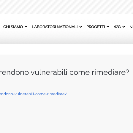
CHI SIAMO
LABORATORI NAZIONALI
PROGETTI
WG
N
i rendono vulnerabili come rimediare?
i-rendono-vulnerabili-come-rimediare/