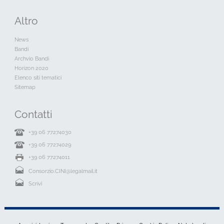
Altro
News
Bandi
Archvio Bandi
Horizon 2020
Elenco siti tematici
Sitemap
Contatti
+39 06 77274030
+39 06 77274029
+39 06 77274011
Consorzio.CINI@legalmail.it
Scrivi