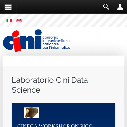
SKIP
MENU
Cini
Single Sign ON
Laboratorio Cini Data
Science
CINECA WORKSHOP ON PICO