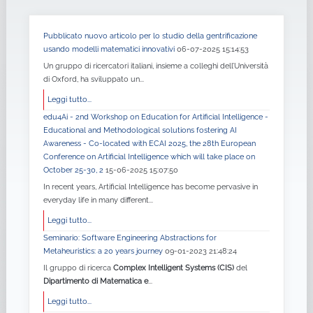
Pubblicato nuovo articolo per lo studio della gentrificazione
usando modelli matematici innovativi
06-07-2025 15:14:53
Un gruppo di ricercatori italiani, insieme a colleghi dell’Università
di Oxford, ha sviluppato un...
Leggi tutto...
edu4Ai - 2nd Workshop on Education for Artificial Intelligence -
Educational and Methodological solutions fostering AI
Awareness - Co-located with ECAI 2025, the 28th European
Conference on Artificial Intelligence which will take place on
October 25-30, 2
15-06-2025 15:07:50
In recent years, Artificial Intelligence has become pervasive in
everyday life in many different...
Leggi tutto...
Seminario: Software Engineering Abstractions for
Metaheuristics: a 20 years journey
09-01-2023 21:48:24
Il gruppo di ricerca
Complex Intelligent Systems (CIS)
del
Dipartimento di Matematica e
...
Leggi tutto...