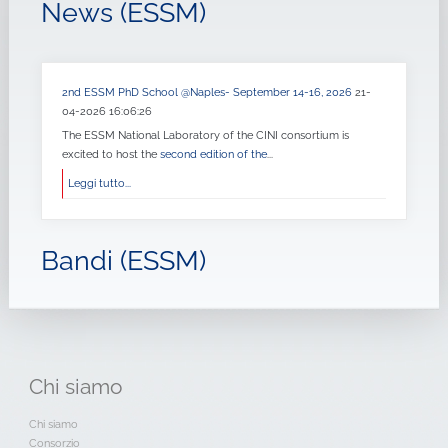
News (ESSM)
2nd ESSM PhD School @Naples- September 14-16, 2026
21-
04-2026 16:06:26
The ESSM National Laboratory of the CINI consortium is
excited to host the
second edition of the
...
Leggi tutto...
Bandi (ESSM)
Chi
siamo
Chi siamo
Consorzio