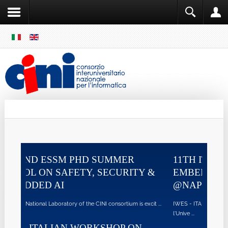
SKIP
MENU
Cini
Single Sign ON
MER
11TH ITALIAN WORKSHOP ON
URITY &
EMBEDDED SYSTEMS - IWES 2026
@NAPOLI
tium is excit ...
IWES - ITALIAN WORKSHOP on EMBEDDED SYSTEMS presso
l'Unive ...
OP ON