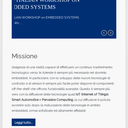
SYSTEMS
Missione
L’esigenza di una realtà capace di effettuare un continuo trasferimento
tecnologico verso le Aziende è sempre più necessaria nel dominio
embedded. In particolare, con lo sviluppo delle nuove tecnologie di
controllo e di sensori è sempre più facile poter disporre di componenti
off-the-shelf che offrono funzionalità avanzate. Questo è sempre più
vero con la diffusione delle tecnologie quali
IoT (Internet of Things)
,
Smart Automotive
e
Pervasive Computing
, la cui diffusione è potuta
avvenire solo dopo la maturazione delle tecnologie in ambito
embedded, ormai sofisticate ed altamente affidabili.
Leggi tutto...