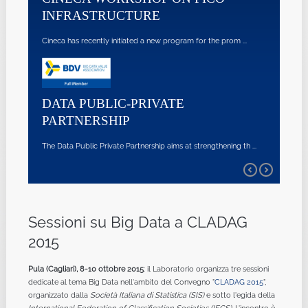
INFRASTRUCTURE
Cineca has recently initiated a new program for the prom ...
DATA PUBLIC-PRIVATE
PARTNERSHIP
The Data Public Private Partnership aims at strengthening th ...
Sessioni su Big Data a CLADAG
2015
Pula (Cagliari), 8-10 ottobre 2015
: il Laboratorio organizza tre sessioni
dedicate al tema Big Data nell'ambito del Convegno "
CLADAG 2015
",
organizzato dalla
Società Italiana di Statistica (SIS)
e sotto l'egida della