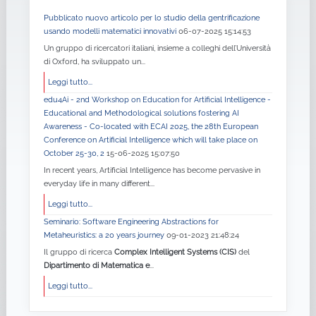
Pubblicato nuovo articolo per lo studio della gentrificazione
usando modelli matematici innovativi
06-07-2025 15:14:53
Un gruppo di ricercatori italiani, insieme a colleghi dell’Università
di Oxford, ha sviluppato un...
Leggi tutto...
edu4Ai - 2nd Workshop on Education for Artificial Intelligence -
Educational and Methodological solutions fostering AI
Awareness - Co-located with ECAI 2025, the 28th European
Conference on Artificial Intelligence which will take place on
October 25-30, 2
15-06-2025 15:07:50
In recent years, Artificial Intelligence has become pervasive in
everyday life in many different...
Leggi tutto...
Seminario: Software Engineering Abstractions for
Metaheuristics: a 20 years journey
09-01-2023 21:48:24
Il gruppo di ricerca
Complex Intelligent Systems (CIS)
del
Dipartimento di Matematica e
...
Leggi tutto...