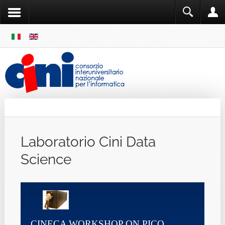
SKIP
MENU
Cini
Single Sign ON
Laboratorio Cini Data
Science
CINECA WORKSHOP ON PICO