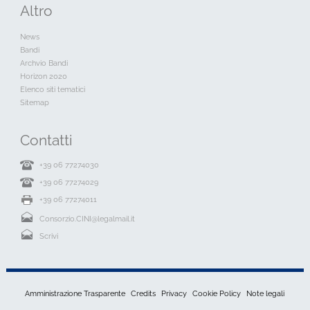
Altro
News
Bandi
Archvio Bandi
Horizon 2020
Elenco siti tematici
Sitemap
Contatti
+39 06 77274030
+39 06 77274029
+39 06 77274011
Consorzio.CINI@legalmail.it
Scrivi
Amministrazione Trasparente
Credits
Privacy
Cookie Policy
Note legali