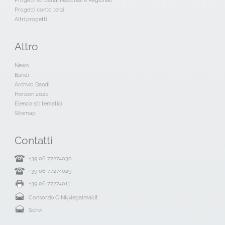
Progetti su bandi Nazionali e Regionali
Progetti conto terzi
Altri progetti
Altro
News
Bandi
Archvio Bandi
Horizon 2020
Elenco siti tematici
Sitemap
Contatti
+39 06 77274030
+39 06 77274029
+39 06 77274011
Consorzio.CINI@legalmail.it
Scrivi