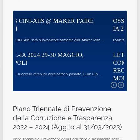
ER FAIRE
OSSERVATORIO SULLA RICERCA 
IA 2023
 alla “Maker Faire ...
L’obiettivo di questo documento è di fornire un quadro molto 
GGIO,
LETTERA APERTA DELLA
COMUNITÀ SCIENTIFICA PER LA
REGOLAMENTAZIONE DEI
assate, il Lab CIN ...
MODELLI GENERATIVI NELL’AI
ACT
l lab AIIS-CINI ha aderito alla lettera aperta a supporto de ...
Piano Triennale di Prevenzione
della Corruzione e Trasparenza
2022 – 2024 (Agg.to al 31/03/2023)
Piano Triennale di Prevenzione della Corruzione e Trasparenza 2022 –