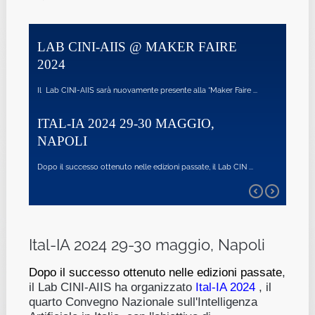
 MAKER FAIRE
OSSERVATORIO SULLA RICE
IA 2023
 presente alla “Maker Faire ...
L’obiettivo di questo documento è di fornire un quad
30 MAGGIO,
LETTERA APERTA DELLA
COMUNITÀ SCIENTIFICA PE
REGOLAMENTAZIONE DEI
dizioni passate, il Lab CIN ...
MODELLI GENERATIVI NELL
ACT
l lab AIIS-CINI ha aderito alla lettera aperta a suppor
Ital-IA 2024 29-30 maggio, Napoli
Dopo il successo ottenuto nelle edizioni passate
,
il Lab CINI-AIIS ha organizzato
Ital-IA 2024
,
il
quarto Convegno Nazionale sull'Intelligenza