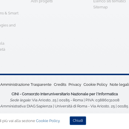
Altri progetti
Elenco siti tematici
Sitemap
s & Smart
ogies and
ola
età
Amministrazione Trasparente
Credits
Privacy
Cookie Policy
Note legali
CINI - Consorzio Interuniversitario Nazionale per l'Informatica
Sede legale:
Via Ariosto, 25 | 00185 - Roma | P.IVA: 03886031008
Amministrativa:
DIAG Sapienza | Università di Roma - Via Ariosto, 25 | 0018
 più vai alla sezione
Cookie Policy
.
Chiudi