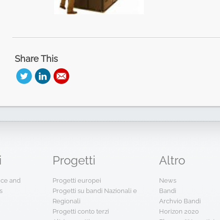
Share This
i
Progetti
Altro
ence and
Progetti europei
News
s
Progetti su bandi Nazionali e
Bandi
Regionali
Archvio Bandi
Progetti conto terzi
Horizon 2020