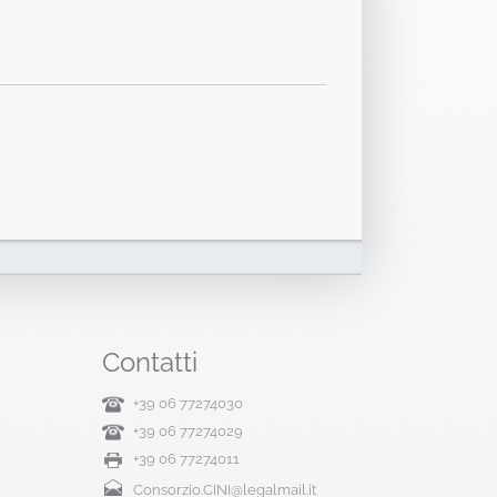
Contatti
+39 06 77274030
+39 06 77274029
+39 06 77274011
Consorzio.CINI@legalmail.it