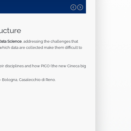
DEI MODE
l lab AIIS-CINI ha 
ucture
 Data Science
, addressing the challenges that
 which data are collected make them difficult to
eir disciplines and how PICO (the new Cineca big
 - Bologna, Casalecchio di Reno.