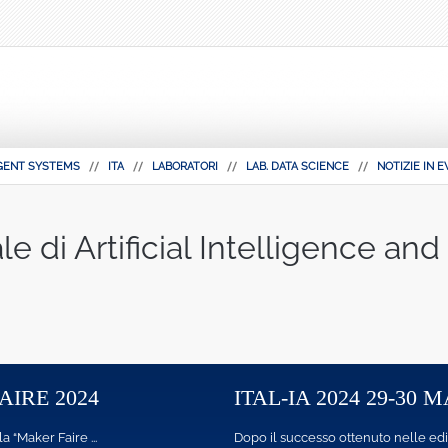
IGENT SYSTEMS
ITA
LABORATORI
LAB. DATA SCIENCE
NOTIZIE IN E
e di Artificial Intelligence and
MAGGIO, NAPOLI
OSSERVATORIO 
i passate, il Lab CIN ...
L’obiettivo di questo docume