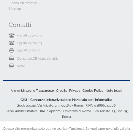
Elenco siti tematici
Sitemap
Contatti
+39 06 77274030
+39 06 77274029
+39 06 77274011
Consorzio.CINI@legalmail.it
Scrivi
Amministrazione Trasparente
Credits
Privacy
Cookie Policy
Note legali
CINI - Consorzio Interuniversitario Nazionale per l'Informatica
Sede legale:
Via Ariosto, 25 | 00185 - Roma | P.IVA: 03886031008
Sede Amministrativa:
DIAG Sapienza | Università di Roma - Via Ariosto, 25 | 00185
Roma
Questo sito memorizza solo cookie tecnico/funzionali. Se vuoi saperne di più vai alla