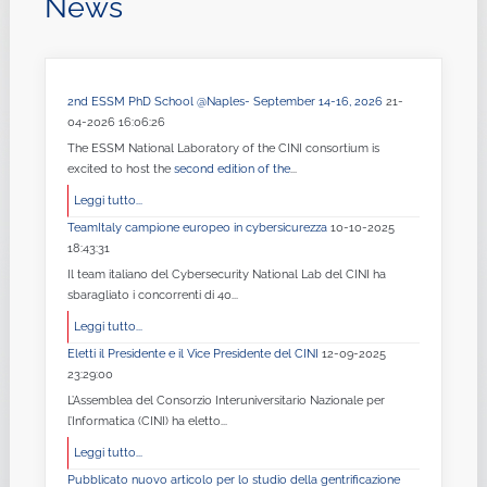
News
2nd ESSM PhD School @Naples- September 14-16, 2026
21-
04-2026 16:06:26
The ESSM National Laboratory of the CINI consortium is
excited to host the
second edition of the
...
Leggi tutto...
TeamItaly campione europeo in cybersicurezza
10-10-2025
18:43:31
Il team italiano del Cybersecurity National Lab del CINI ha
sbaragliato i concorrenti di 40...
Leggi tutto...
Eletti il Presidente e il Vice Presidente del CINI
12-09-2025
23:29:00
L’Assemblea del Consorzio Interuniversitario Nazionale per
l’Informatica (CINI) ha eletto...
Leggi tutto...
Pubblicato nuovo articolo per lo studio della gentrificazione