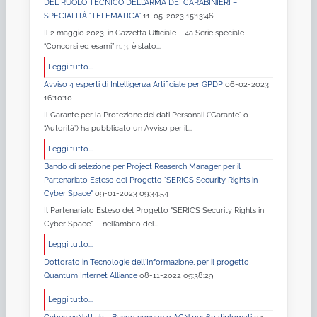
DEL RUOLO TECNICO DELL’ARMA DEI CARABINIERI –
SPECIALITÀ “TELEMATICA”
11-05-2023 15:13:46
Il 2 maggio 2023, in Gazzetta Ufficiale – 4a Serie speciale
“Concorsi ed esami” n. 3, è stato...
Leggi tutto...
Avviso 4 esperti di Intelligenza Artificiale per GPDP
06-02-2023
16:10:10
Il Garante per la Protezione dei dati Personali (“Garante” o
“Autorità”) ha pubblicato un Avviso per il...
Leggi tutto...
Bando di selezione per Project Reaserch Manager per il
Partenariato Esteso del Progetto "SERICS Security Rights in
Cyber Space"
09-01-2023 09:34:54
Il Partenariato Esteso del Progetto "SERICS Security Rights in
Cyber Space" - nell’ambito del...
Leggi tutto...
Dottorato in Tecnologie dell'Informazione, per il progetto
Quantum Internet Alliance
08-11-2022 09:38:29
Leggi tutto...