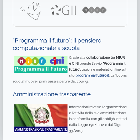
“Programma il futuro”: il pensiero
computazionale a scuola
Grazie alla
collaborazione tra MIUR
e CINI
prende l'avvio
"Programma il
futuro".
Lezioni e materiali on line sul
sito
programmailfuturo.it
. La “buona
scuola” muove i primi passi a partire dal
coding
.
Amministrazione trasparente
Informazioni relative l'organizzazione
e l'attività della sua amministrazione,
in conformità con gli obblighi dettati
dalla Legge 190/2012 e dal Dlgs
33/2013.