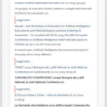
usando modelli matematici innovativi
06-07-2025 15:14:53
Un gruppo di ricercatori italiani, insieme a colleghi dell’Università
di Oxford, ha sviluppato un...
Leggi tutto...
edu4Ai - 2nd Workshop on Education for Artificial Intelligence -
Educational and Methodological solutions fostering AI
Awareness - Co-located with ECAI 2025, the 28th European
Conference on Artificial Intelligence which will take place on
October 25-30, 2
15-06-2025 15:07:50
In recent years, Artificial Intelligence has become pervasive in
everyday life in many different...
Leggi tutto...
ITASEC 2025 A Bologna dal 3 all’8 febbraio la Joint National
Conference on Cybersecurity
31-01-2025 08:30:26
COMUNICATO STAMPA
ITASEC 2025
A Bologna dal 3 all’8
febbraio la Joint National Conference on
...
Leggi tutto...
ECSC24 in Italia a Torino - vince la Germania
16-10-2024
17:38:55
La Germania vince l’edizione 2024 dell’European Cybersecurity