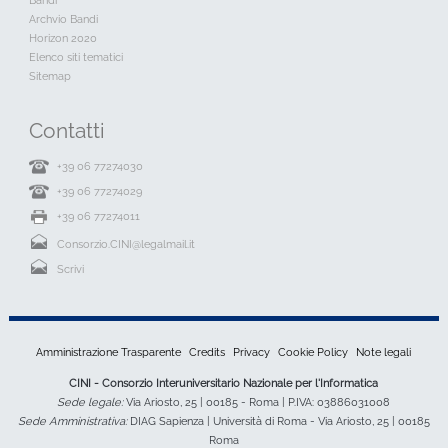
Bandi
Archvio Bandi
Horizon 2020
Elenco siti tematici
Sitemap
Contatti
+39 06 77274030
+39 06 77274029
+39 06 77274011
Consorzio.CINI@legalmail.it
Scrivi
Amministrazione Trasparente
Credits
Privacy
Cookie Policy
Note legali
CINI - Consorzio Interuniversitario Nazionale per l'Informatica
Sede legale:
Via Ariosto, 25 | 00185 - Roma | P.IVA: 03886031008
Sede Amministrativa:
DIAG Sapienza | Università di Roma - Via Ariosto, 25 | 00185
Roma