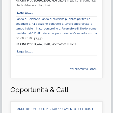
Rif. CINI: Prot. B_010_2026_Ricercatore III Liv. T.I.
Si comunica
che la data del colloquio è...
Leggi tutto...
Bando di Selezione Bando di selezione pubblica per titoli e
colloquio di n.1 posizione, contratto di lavoro subordinato, a
tempo indeterminato, con profilo di Ricercatore III livello, come
previsto dal C.C.N.L. relativo al personale del Comparto Istruzio
08-06-2026 15:23:30
Rif. CINI: Prot. B_010_2026_Ricercatore III Liv. T.I.
Leggi tutto...
vai all'Archivio Bandi...
Opportunità & Call
BANDO DI CONCORSO PER L’ARRUOLAMENTO DI UFFICIALI