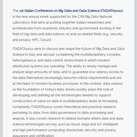
The
1st Italian Conference on Big Data and Data Science (ITADATA2022)
is the new annual event supported by the CINI Big Data National
Laboratory that aims at putting together Italian researchers and
professionals from academia, industry and government working in the
field of big data and data science, as well as related fields (e.g., security
and privacy, HPC, Cloud).
ITADATA2022 aims to discuss and shape the future of Big Data and Data
Science in Italy and abroad, considering the multidisciplinary, complex,
heterogeneous, and data-centric environment in which modern
distributed systems are operating. The ability to timely manage and
analyze large amounts of data, and to guarantee low-latency access to
the data themselves increasingly become critical requirements and are
at the heart of modern business processes. In this context, data science,
as the foundation of today’s data-driven society, plays the role of
developing and defining all the technologies needed to support
construction of value on data in multidisciplinary areas at increasing
complexity. ITADATA2022 covers theoretical and practical research
pertaining to data, from data governance to data processing and
analysis. It also covers research in related domains where data and data
science technologies are key, such as cloud, edge and IoT, intelligent
and high performance computing, blockchain, security and privacy,
assurance and certification.