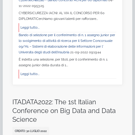
CybersecNatLab - Bando concorso ACN per 60 diplomati
04-
11-2022 09:53:25
CYBERSICUREZZA (ACN): AL VIA IL CONCORSO PER 60
DIPLOMATICerchiamo giovani talenti per rafforzare...
Leggi tutto...
Bando di selezione per il conferimento di n. 1 assegno junior per
lo svolgimento di attività di ricerca per il Settore Concorsuale
09/H1 – Sistemi di elaborazione delle informazioni per l'
Universita degli studi dell’Insubria
21-09-2022 09:19:44
È indetta una selezione, per titoli, per il conferimento di n. 1
assegno junior della durata di 1...
Leggi tutto...
ITADATA2022: The 1st Italian
Conference on Big Data and Data
Science
CREATO: 30 LUGLIO 2022