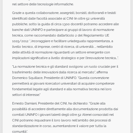
nel settore delle tecnologie informatiche.
Grazie a questa collaborazione, assegnisti, borsisti, dottorandi e tesisti
identificati dalle facoltà associate al CINI (in oltre 52 università
pubbliche, sotto la guida di circa 1300 docenti) potranno accedere alle
banche dati UNINFO e partecipare ai gruppi di lavoro di normazione
tecnica, come raccomandato dall’articolo 2 del Regolamento UE
1025/2012 “…incoraggiare e facilitare un’adeguata rappresentanza, a
livello tecnico, di imprese, centri di ricerca, di università … nell’ambito
delle attività di normazione riguardanti un settore emergente con
implicazioni significative a livello strategico e per l’innovazione tecnica…”.
"La normazione tecnica e gli standard svolgono un ruolo cruciale per il
trasferimento delle innovazioni dalla ricerca al mercato", afferma
Domenico Squillace, Presidente di UNINFO. "Questa convenzione
permetterà ai giovani ricercatori universitari di acquisire competenze
fondamentali legate agli standard e alla normativa tecnica nei loro
settori di interesse."
Ernesto Damiani, Presidente del CINI, ha dichiarato: "Grazie alla
possibilità di accedere direttamente alla documentazione prodotta dai
comitati UNINFO i giovani talenti degli oltre 52 Atenei consorziati nel
CINI potranno inquadrare il loro lavoro nell'ambito dei processi di
standardizzazione in corso, aumentandone il valore per tutta la
comunità”.