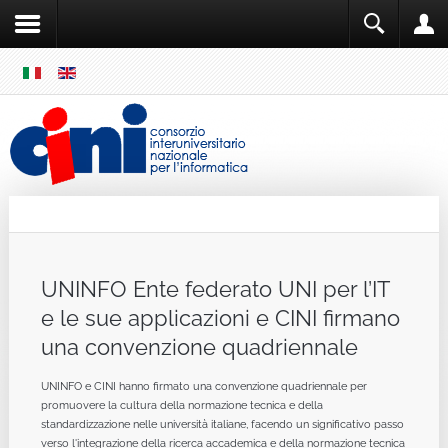
SKIP
MENU
Cini
Single Sign ON
UNINFO Ente federato UNI per l’IT
e le sue applicazioni e CINI firmano
una convenzione quadriennale
UNINFO e CINI hanno firmato una convenzione quadriennale per
promuovere la cultura della normazione tecnica e della
standardizzazione nelle università italiane, facendo un significativo passo
verso l'integrazione della ricerca accademica e della normazione tecnica