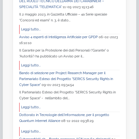
DEL RUOLO TECNICO DELL’ARMA DEI CARABINIERI –
SPECIALITÀ “TELEMATICA”
11-05-2023 15:13:46
Il 2 maggio 2023, in Gazzetta Ufficiale – 4a Serie speciale
“Concorsi ed esami” n. 3, è stato...
Leggi tutto...
Avviso 4 esperti di Intelligenza Artificiale per GPDP
06-02-2023
16:10:10
Il Garante per la Protezione dei dati Personali (“Garante” o
“Autorità”) ha pubblicato un Avviso per il...
Leggi tutto...
Bando di selezione per Project Reaserch Manager per il
Partenariato Esteso del Progetto "SERICS Security Rights in
Cyber Space"
09-01-2023 09:34:54
Il Partenariato Esteso del Progetto "SERICS Security Rights in
Cyber Space" - nell’ambito del...
Leggi tutto...
Dottorato in Tecnologie dell'Informazione, per il progetto
Quantum Internet Alliance
08-11-2022 09:38:29
Leggi tutto...