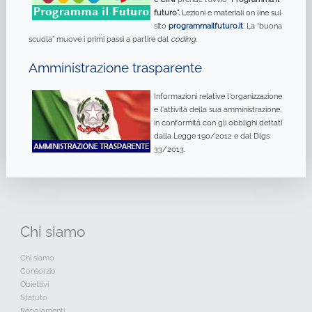
futuro".
Lezioni e materiali on line sul
sito
programmailfuturo.it
. La “buona
scuola” muove i primi passi a partire dal
coding
.
Amministrazione trasparente
Informazioni relative l'organizzazione
e l'attività della sua amministrazione,
in conformità con gli obblighi dettati
dalla Legge 190/2012 e dal Dlgs
33/2013.
Chi
siamo
Chi siamo
Consorzio
Obiettivi
Statuto
Regolamenti