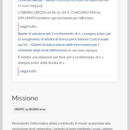
CybersecNatLab - Bando concorso ACN per 60 diplomati
04-
11-2022 09:53:25
CYBERSICUREZZA (ACN): AL VIA IL CONCORSO PER 60
DIPLOMATICerchiamo giovani talenti per rafforzare...
Leggi tutto...
Bando di selezione per il conferimento di n. 1 assegno junior per
lo svolgimento di attività di ricerca per il Settore Concorsuale
09/H1 – Sistemi di elaborazione delle informazioni per l'
Universita degli studi dell’Insubria
21-09-2022 09:19:44
È indetta una selezione, per titoli, per il conferimento di n. 1
assegno junior della durata di 1...
Leggi tutto...
Missione
CREATO: 23 GIUGNO 2014
Nonostante l'Informatica abbia contribuito in modo sostanziale alla
rivoluzione post-genomica, i principi di base mediante i quali i sistemi