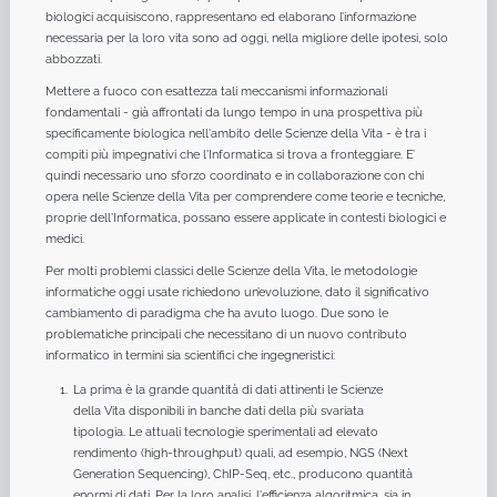
biologici acquisiscono, rappresentano ed elaborano l’informazione
necessaria per la loro vita sono ad oggi, nella migliore delle ipotesi, solo
abbozzati.
Mettere a fuoco con esattezza tali meccanismi informazionali
fondamentali - già affrontati da lungo tempo in una prospettiva più
specificamente biologica nell'ambito delle Scienze della Vita - è tra i
compiti più impegnativi che l'Informatica si trova a fronteggiare. E’
quindi necessario uno sforzo coordinato e in collaborazione con chi
opera nelle Scienze della Vita per comprendere come teorie e tecniche,
proprie dell'Informatica, possano essere applicate in contesti biologici e
medici.
Per molti problemi classici delle Scienze della Vita, le metodologie
informatiche oggi usate richiedono un’evoluzione, dato il significativo
cambiamento di paradigma che ha avuto luogo. Due sono le
problematiche principali che necessitano di un nuovo contributo
informatico in termini sia scientifici che ingegneristici:
La prima è la grande quantità di dati attinenti le Scienze
della Vita disponibili in banche dati della più svariata
tipologia. Le attuali tecnologie sperimentali ad elevato
rendimento (high-throughput) quali, ad esempio, NGS (Next
Generation Sequencing), ChIP-Seq, etc., producono quantità
enormi di dati. Per la loro analisi, l'efficienza algoritmica, sia in