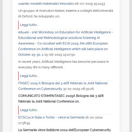
usando modelli matematici innovativi
06-07-2025 15:14:53
Un gruppo di ricercatori italiani, insieme a colleghi dell’Università
di Oxford, ha sviluppato un...
Leggi tutto...
edu4Ai - 2nd Workshop on Education for Artificial Intelligence -
Educational and Methodological solutions fostering AI
Awareness - Co-located with ECAI 2025, the 28th European
Conference on Artificial Intelligence which will take place on
October 25-30, 2
15-06-2025 15:07:50
In recent years, Artificial Intelligence has become pervasive in
everyday life in many different...
Leggi tutto...
ITASEC 2025 A Bologna dal 3 all’8 febbraio la Joint National
Conference on Cybersecurity
31-01-2025 08:30:26
COMUNICATO STAMPA
ITASEC 2025
A Bologna dal 3 all’8
febbraio la Joint National Conference on
...
Leggi tutto...
ECSC24 in Italia a Torino - vince la Germania
16-10-2024
17:38:55
La Germania vince l’edizione 2024 dell’European Cybersecurity