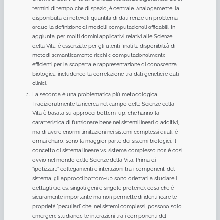
termini di tempo che di spazio, è centrale. Analogamente, la
disponibilità di notevoli quantità di dati rende un problema
arduo la definizione di modelli computazionali affidabili. In
aggiunta, per molti domini applicativi relativi alle Scienze
della Vita, è essenziale per gli utenti finali la disponibilità di
metodi semanticamente ricchi e computazionalmente
efficienti per la scoperta e rappresentazione di conoscenza
biologica, includendo la correlazione tra dati genetici e dati
clinici.
La seconda è una problematica più metodologica.
Tradizionalmente la ricerca nel campo delle Scienze della
Vita è basata su approcci bottom-up, che hanno la
caratteristica di funzionare bene nei sistemi lineari o additivi,
ma di avere enormi limitazioni nei sistemi complessi quali, è
ormai chiaro, sono la maggior parte dei sistemi biologici. Il
concetto di sistema lineare vs. sistema complesso non è così
ovvio nel mondo delle Scienze della Vita. Prima di
"ipotizzare" collegamenti e interazioni tra i componenti del
sistema, gli approcci bottom-up sono orientati a studiare i
dettagli (ad es. singoli geni e singole proteine), cosa che è
sicuramente importante ma non permette di identificare le
proprietà "peculiari" che, nei sistemi complessi, possono solo
emergere studiando le interazioni tra i componenti del