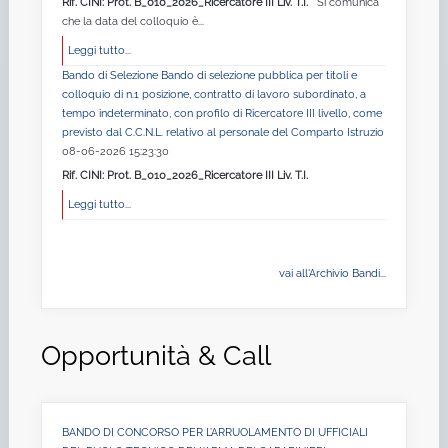
Rif. CINI: Prot. B_010_2026_Ricercatore III Liv. T.I.
Si comunica
che la data del colloquio è...
Leggi tutto...
Bando di Selezione Bando di selezione pubblica per titoli e
colloquio di n.1 posizione, contratto di lavoro subordinato, a
tempo indeterminato, con profilo di Ricercatore III livello, come
previsto dal C.C.N.L. relativo al personale del Comparto Istruzio
08-06-2026 15:23:30
Rif. CINI: Prot. B_010_2026_Ricercatore III Liv. T.I.
Leggi tutto...
vai all'Archivio Bandi...
Opportunità & Call
BANDO DI CONCORSO PER L’ARRUOLAMENTO DI UFFICIALI