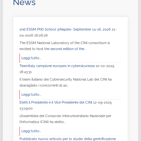
News
2nd ESSM PhD School @Naples- September 14-16, 2026
21-
04-2026 16:06:26
The ESSM National Laboratory of the CINI consortium is
excited to host the
second edition of the
...
Leggi tutto...
TeamItaly campione europeo in cybersicurezza
10-10-2025
18:43:31
Il team italiano del Cybersecurity National Lab del CINI ha
sbaragliato i concorrenti di 40...
Leggi tutto...
Eletti il Presidente e il Vice Presidente del CINI
12-09-2025
23:29:00
L’Assemblea del Consorzio Interuniversitario Nazionale per
l’Informatica (CINI) ha eletto...
Leggi tutto...
Pubblicato nuovo articolo per lo studio della gentrificazione