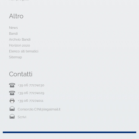
Altro
News
Bandi
Archvio Bandi
Horizon 2020
Elenco siti tematici
Sitemap
Contatti
+39 06 77274030
+39 06 77274029
+39 06 77274011
Consorzio.CINI@legalmail.it
Scrivi