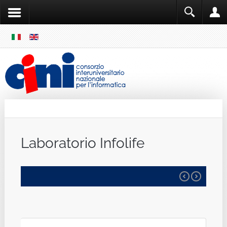
SKIP
MENU
Cini
Single Sign ON
Laboratorio Infolife