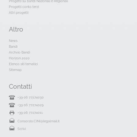
Progetti su bandi Nazionali e Regionali
Progetti conto terzi
Altri progetti
Altro
News
Bandi
Archvio Bandi
Horizon 2020
Elenco siti tematici
Sitemap
Contatti
+39 06 77274030
+39 06 77274029
+39 06 77274011
Consorzio.CINI@legalmail.it
Scrivi