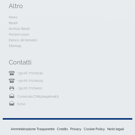
Altro
News
Bandi
Archvio Bandi
Horizon 2020
Elenco siti tematici
Sitemap
Contatti
+39 06 77274030
+39 06 77274029
+39 06 77274011
Consorzio.CINI@legalmail.it
Scrivi
Amministrazione Trasparente
Credits
Privacy
Cookie Policy
Note legali