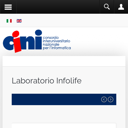
SKIP
MENU
Cini
Single Sign ON
Laboratorio Infolife